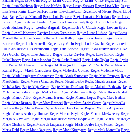
Regie: Liam Gavin
Regie: Liam White
Pakman
Regie: Leve Kühl
Regie: Lily Sun
Regie: Lina Kalcheva
Regie: Lino Kafidis
Regie: Linsey Stewart
Regie: Lisa Allen
Regie:
Lisa Steen
Regie: Lizzy Sanford
Regie: Lloyd Lee Choi
Regie: Lloyd Morris
Regie: Lloyd
Stas
Regie: Logan Marshall
Regie: Loïc Espuche
Regie: Lorraine Nicholson
Regie: Loryn
Powell
Regie: Lotte van Gaalen
Regie: Lou Hamou-Lhadj
Regie: Louis Clichy
Regie:
Regie: Louise Bagnall
Louis Hudson
Regie: Louise C. Galizia
Regie: Lowam Eyasu
Regie: Lucas Durkheim
Regie: Lowell Northrop
Regie: Lucas Hudson
Regie: Lucas
Martell
Regie: Lucas Navarro
Regie: Lucas Ridley
Regie: Lucas Testro
Regie: Lucie
Bourdeu
Regie: Lucie Foncelle
Regie: Lucy Vallin
Regie: Ludo Gavillet
Regie: Ludovic
Houplain
Regie: Luis Betancourt
Regie: Luis Briceno
Regie: Lukas Rinker
Regie: Luke
Regie: Luke Davies
Asa Guidici
Regie: Luke Bradford
Regie: Luke Gilford
Regie:
Luke Harvey
Regie: Luke Kondor
Regie: Luke Randall
Regie: Luke Taylor
Regie: Lydia
Rui
Regie: M. Elizabeth Eller
Regie: M. Keegan Uhl
Regie: M.P. Wills
Regie: Maazin
Regie: Mack Carruthers
Kamal
Regie: Madeleine Gottlieb
Regie: Madeline Mack
Regie: Mads Lundgaard Christensen
Regie: Mads Simonsen
Regie: Maël François
Regie:
Mael Oudin
Regie: Maëva Chaulvet
Regie: Magali Barbé
Regie: Magali Garnier
Regie:
Mahalia Belo
Regie: Maja Gehrig
Regie: Major Dorfman
Regie: Malcolm Badewitz
Regie:
Malcolm Sutherland
Regie: Malek Basil
Regie: Malik Isasis
Regie: Malte Burup Jelshøj
Regie: Manon Alirol
Regie: Manuel Bartual
Regie: Manuel López
Regie: Marc Bethke
Regie: Marc Briones
Regie: Marc Roussel
Regie: Marc-André Girard
Regie: Marcello
Regie: Marcus Alqueres
Barbaro
Regie: Marco Besas
Regie: Marco Checa Garcia
Regie: Marcus Anthony Thomas
Regie: Marcus Kryle
Regie: Marcus McSweeney
Regie:
Margaux Vaxelaire
Regie: Margo Roe
Regie: Margo Roquelaure
Regie: Maria Lee
Regie:
Marie Ciesielski
Regie: Marie de Lapparent
Regie: Marie Louise Højer Jensen
Regie:
Mario Dahl
Regie: Mark Borgions
Regie: Mark Kjærgaard
Regie: Mark Marchillo
Regie: