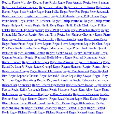
Regie: Perrie Murphy
Regie: Pete Riski
Regie: Peter Atencio
Regie: Peter Baynton
Regie: Peter Collins Campbell
Regie: Peter Edlund
Regie: Peter Ferris Rosati
Regie: Peter
Harton
Regie: Peter Mackie
Regie: Peter Peåke
Regie: Peter Roe
Regie: Peter Szewczyk
Regie: Petr Eremin
Regie: Péter Vácz
Regie: Phil Sheerin
Regie: Philip Aceto
Regie:
Regie: Philip Warneke
Regie: Philip Watts
Philip Bacon
Regie: Philip Th. Pedersen
Regie: Philippe Orreindy
Regie: Phillip Berg
Regie: Phillip Davis Clark
Regie: Phillip
Leteka
Regie: Phillip Montgomery
Regie: Phillip Simon
Regie: Phinehas Hodges
Regie:
Regie: Pier van Tijn
Phuong Mai Nguyen
Regie: Pier-Philippe Chevigny
Regie: Pierre
Butet
Regie: Pierre Clenet
Regie: Pierre Jury
Regie: Pierre Lippens
Regie: Pierre Pages
Regie: Pierre Pinon
Regie: Pierre Ropars
Regie: Pierre Rougemont
Regie: Po Chan
Regie:
Pola Beck
Regie: Presley Paras
Regie: Price James
Regie: Pujesh Joshi
Regie: Quentin
Regie: Quentin Camus
Baillieux
Regie: Quentin Deleau
Regie: Quentin Nory
Regie:
Regie: Rachael Belle Myers
Quentin Pointillart
Regie: Rachael Drummond
Regie:
Regie: Raf Roosens
Rachel Tunnard
Regie: Rachelle Reyes
Regie: Raf Anzonin
Regie:
Regie: Ramin Serry
Rafael De Leon Jr.
Regie: Rafael Grampá
Regie: Ragnar Hansson
Regie: Ramon Arango
Regie: Randall Christopher
Regie: Rani Naamani
Regie: Raphael
Regie: Ray
Biss
Regie: Raphaëlle Tinland
Regie: Rashad Al-Safar
Regie: Ray Savaya
Sullivan
Regie: Raynor Arkenbout
Regie: Ray Wong
Regie: Rebecca Archer
Regie:
Rebecca Bang Sørensen
Regie: Rebecca Figenschau
Regie: Rebecca Halfon
Regie: Regina
Pessoa
Regie: Reilly Anspaugh
Regie: Reinis Pētersons
Regie: Rémi Allier
Regie: Remo
Regie:
Rickenbacher
Regie: René Colling
Regie: Rene Mailänder
Regie: Rene Pannevis
Renee Zhan
Regie: Reuben Guberek
Regie: Reza Hadiani
Regie: Rhea Dadoo
Regie:
Regie:
Rian Johnson
Regie: Ricardo Jurado
Regie: Rich Bevan
Regie: Rich Webber
Richard Boylan
Regie: Richard Gorodecky
Regie: Richard Hughes
Regie: Richard
Keith
Regie: Richard Powell
Regie: Richard Raymond
Regie: Richard Reens
Regie: