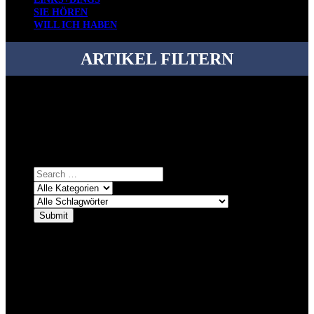
SIE HÖREN
WILL ICH HABEN
ARTIKEL FILTERN
Bei über 5200 Artikeln im Blog muss man manchmal ein bisschen
systematischer suchen.
Einfach eine Kategorie markieren, ein passendes Schlagwort
auswählen und suchen lassen.
ÜBER DENKFABRIKBLOG
Ursprünglich vor über 25 Jahren mal dazu gedacht, den ganzen im
Netz gefundenen Kram, den ich meinen Freunden immer per Mail
geschickt habe, an einem Ort zu bündeln, ist das hier mit der Zeit zu
einem Blog geworden, das man auf dem Schirm haben sollte, wenn