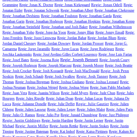
Regie: Jonas Odell
Gramming
Regie: Jonas K. Doctor
Regie: Jonas Kirkegaard
Regie:
Jonatan Etzler
Regie: Jonatan Schwenk
Regie: Jonathan Albert
Regie: Jonathan Chekroune
Regie: Jonathan Desbiens
Regie: Jonathan Foulston
Regie: Jonathan Garda
Regie:
Jonathan Garin
Regie: Jonathan Hodgson
Regie: Jonathan Hopkins
Regie: Jonathan Kemp
Regie: Jonathan Steinfield
Regie: Jonathan und Josh Baker
Regie: Jonathan Wilhelmsson
Regie: Jonathan Yoho
Regie: Jong-ha Yoon
Regie: Jonny Blair
Regie: Jonny Ensall
Regie:
Jono Freedrix
Regie: Joost Lieuwma
Regie: Jordan Bahat
Regie: Jordan Blum
Regie:
Jordan Daniel Chesney
Regie: Jordan Downey
Regie: Jordan Prosser
Regie: Jorge G.
Camarena
Regie: Jorge Jaramillo
Regie: Jorge Lucas
Regie: Jorge Rodríguez
Regie:
Joschka Laukeninks
Regie: José Avelino Gilles Corbett Lourenço
Regie: Jose Luis Farias
Regie: Joseph Bennett
Regie: Josef Bates
Regie: Josema Roig
Regie: Joseph Coury
Regie: Joseph Hodgson
Regie: Joseph Marconi
Regie: Joseph Moore
Regie: Josh Beattie
Regie: Josh Penn
Regie: Josh Crocket
Regie: Josh Kostaedt
Regie: Josh MacDonald
Soskin
Regie: Josh Tanner
Regie: Josh Schaub
Regie: Josh Swallow
Regie: Josh
Thomas
Regie: Joshua Bregman
Regie: Joshua Giuliano
Regie: Joshua Leonard
Regie:
Joshua Neuman
Regie: Joshua Weigel
Regie: Joshua Wong
Regie: Juan Pablo Machado
Regie: Juan Vera
Regie: Juanita Wilson
Regie: Judd Myers
Regie: Jude Chun
Regie: Jules
Bourges
Regie: Jules Rigolle
Regie: Julian Doan
Regie: Julian Lucas
Regie: Juliana De
Regie: Julie Gautier
Lucca
Regie: Julianne Donelle
Regie: Julie Deffet
Regie: Julien
Chheng
Regie: Julien Lasseur
Regie: Julien Legay
Regie: Julien Malot
Regie: Julien Paris
Regie: Julio O. Ramos
Regie: Julio Pot
Regie: Junaid Chundrigar
Regie: Just Philippot
Regie: Justin Giddings
Regie: Justin Harding
Regie: Justin Lerner
Regie: Justin
Regie: Justin Miller
Michael
Regie: Justin Rettke
Regie: Justin Stokes
Regie: Justin
Tipping
Regie: Justine Bateman
Regie: Kai Imhof
Regie: Kaisa Pirttinen
Regie: Kalum Ko