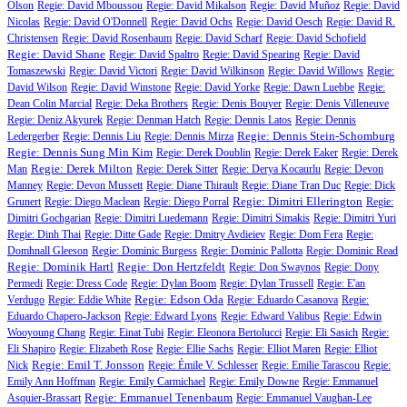
Olson
Regie: David Mboussou
Regie: David Mikalson
Regie: David Muñoz
Regie: David
Nicolas
Regie: David O'Donnell
Regie: David Ochs
Regie: David Oesch
Regie: David R.
Christensen
Regie: David Rosenbaum
Regie: David Scharf
Regie: David Schofield
Regie: David Shane
Regie: David Spaltro
Regie: David Spearing
Regie: David
Tomaszewski
Regie: David Victori
Regie: David Wilkinson
Regie: David Willows
Regie:
David Wilson
Regie: David Winstone
Regie: David Yorke
Regie: Dawn Luebbe
Regie:
Dean Colin Marcial
Regie: Deka Brothers
Regie: Denis Bouyer
Regie: Denis Villeneuve
Regie: Deniz Akyurek
Regie: Denman Hatch
Regie: Dennis Latos
Regie: Dennis
Regie: Dennis Stein-Schomburg
Ledergerber
Regie: Dennis Liu
Regie: Dennis Mirza
Regie: Dennis Sung Min Kim
Regie: Derek Doublin
Regie: Derek Eaker
Regie: Derek
Regie: Derek Milton
Man
Regie: Derek Sitter
Regie: Derya Kocaurlu
Regie: Devon
Manney
Regie: Devon Mussett
Regie: Diane Thirault
Regie: Diane Tran Duc
Regie: Dick
Regie: Dimitri Ellerington
Grunert
Regie: Diego Maclean
Regie: Diego Porral
Regie:
Dimitri Gochgarian
Regie: Dimitri Luedemann
Regie: Dimitri Simakis
Regie: Dimitri Yuri
Regie: Dinh Thai
Regie: Ditte Gade
Regie: Dmitry Avdieiev
Regie: Dom Fera
Regie:
Domhnall Gleeson
Regie: Dominic Burgess
Regie: Dominic Pallotta
Regie: Dominic Read
Regie: Dominik Hartl
Regie: Don Hertzfeldt
Regie: Don Swaynos
Regie: Dony
Permedi
Regie: Dress Code
Regie: Dylan Boom
Regie: Dylan Trussell
Regie: E'an
Regie: Edson Oda
Verdugo
Regie: Eddie White
Regie: Eduardo Casanova
Regie:
Eduardo Chapero-Jackson
Regie: Edward Lyons
Regie: Edward Valibus
Regie: Edwin
Wooyoung Chang
Regie: Einat Tubi
Regie: Eleonora Bertolucci
Regie: Eli Sasich
Regie:
Eli Shapiro
Regie: Elizabeth Rose
Regie: Ellie Sachs
Regie: Elliot Maren
Regie: Elliot
Regie: Emil T. Jonsson
Nick
Regie: Émile V. Schlesser
Regie: Emilie Tarascou
Regie:
Emily Ann Hoffman
Regie: Emily Carmichael
Regie: Emily Downe
Regie: Emmanuel
Regie: Emmanuel Tenenbaum
Asquier-Brassart
Regie: Emmanuel Vaughan-Lee