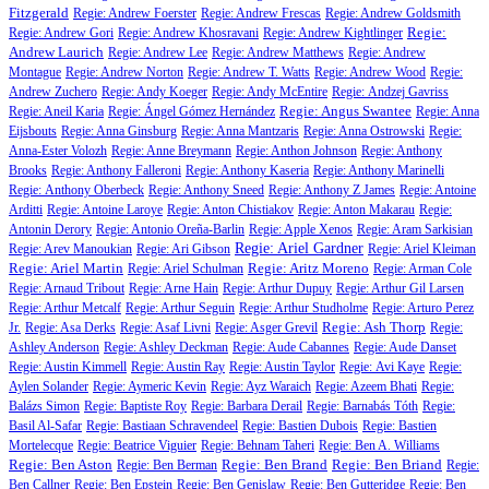
Fitzgerald
Regie: Andrew Foerster
Regie: Andrew Frescas
Regie: Andrew Goldsmith
Regie:
Regie: Andrew Gori
Regie: Andrew Khosravani
Regie: Andrew Kightlinger
Andrew Laurich
Regie: Andrew Lee
Regie: Andrew Matthews
Regie: Andrew
Montague
Regie: Andrew Norton
Regie: Andrew T. Watts
Regie: Andrew Wood
Regie:
Andrew Zuchero
Regie: Andy Koeger
Regie: Andy McEntire
Regie: Andzej Gavriss
Regie: Angus Swantee
Regie: Aneil Karia
Regie: Ángel Gómez Hernández
Regie: Anna
Eijsbouts
Regie: Anna Ginsburg
Regie: Anna Mantzaris
Regie: Anna Ostrowski
Regie:
Anna-Ester Volozh
Regie: Anne Breymann
Regie: Anthon Johnson
Regie: Anthony
Brooks
Regie: Anthony Falleroni
Regie: Anthony Kaseria
Regie: Anthony Marinelli
Regie: Anthony Oberbeck
Regie: Anthony Sneed
Regie: Anthony Z James
Regie: Antoine
Arditti
Regie: Antoine Laroye
Regie: Anton Chistiakov
Regie: Anton Makarau
Regie:
Antonin Derory
Regie: Antonio Oreña-Barlin
Regie: Apple Xenos
Regie: Aram Sarkisian
Regie: Ariel Gardner
Regie: Arev Manoukian
Regie: Ari Gibson
Regie: Ariel Kleiman
Regie: Ariel Martin
Regie: Aritz Moreno
Regie: Ariel Schulman
Regie: Arman Cole
Regie: Arnaud Tribout
Regie: Arne Hain
Regie: Arthur Dupuy
Regie: Arthur Gil Larsen
Regie: Arthur Metcalf
Regie: Arthur Seguin
Regie: Arthur Studholme
Regie: Arturo Perez
Regie: Ash Thorp
Jr.
Regie: Asa Derks
Regie: Asaf Livni
Regie: Asger Grevil
Regie:
Ashley Anderson
Regie: Ashley Deckman
Regie: Aude Cabannes
Regie: Aude Danset
Regie: Austin Kimmell
Regie: Austin Ray
Regie: Austin Taylor
Regie: Avi Kaye
Regie:
Aylen Solander
Regie: Aymeric Kevin
Regie: Ayz Waraich
Regie: Azeem Bhati
Regie:
Balázs Simon
Regie: Baptiste Roy
Regie: Barbara Derail
Regie: Barnabás Tóth
Regie:
Basil Al-Safar
Regie: Bastiaan Schravendeel
Regie: Bastien Dubois
Regie: Bastien
Mortelecque
Regie: Beatrice Viguier
Regie: Behnam Taheri
Regie: Ben A. Williams
Regie: Ben Aston
Regie: Ben Brand
Regie: Ben Briand
Regie: Ben Berman
Regie:
Ben Callner
Regie: Ben Epstein
Regie: Ben Genislaw
Regie: Ben Gutteridge
Regie: Ben