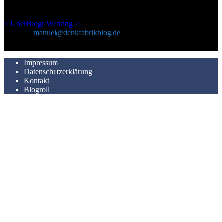
man Kurzfilme mag und auch drumherum nichts gegen Fotos,
LinkTipps und gelegentlichen Kokolores hat.
_
<
UberBlogr Webring
>
Kontakt:
manuel@denkfabrikblog.de
AUCH HIER ZU FINDEN
Impressum
Datenschutzerklärung
Kontakt
Blogroll