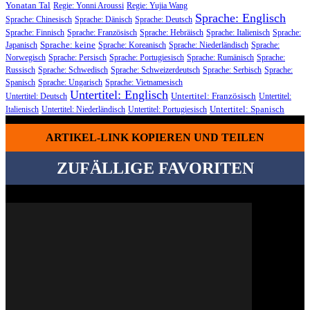
Yonatan Tal
Regie: Yonni Aroussi
Regie: Yujia Wang
Sprache: Englisch
Sprache: Chinesisch
Sprache: Dänisch
Sprache: Deutsch
Sprache: Finnisch
Sprache: Französisch
Sprache: Hebräisch
Sprache: Italienisch
Sprache:
Sprache: keine
Japanisch
Sprache: Koreanisch
Sprache: Niederländisch
Sprache:
Norwegisch
Sprache: Persisch
Sprache: Portugiesisch
Sprache: Rumänisch
Sprache:
Russisch
Sprache: Schwedisch
Sprache: Schweizerdeutsch
Sprache: Serbisch
Sprache:
Spanisch
Sprache: Ungarisch
Sprache: Vietnamesisch
Untertitel: Englisch
Untertitel: Französisch
Untertitel: Deutsch
Untertitel:
Untertitel: Spanisch
Italienisch
Untertitel: Niederländisch
Untertitel: Portugiesisch
ARTIKEL-LINK KOPIEREN UND TEILEN
ZUFÄLLIGE FAVORITEN