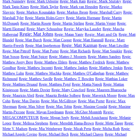
Regie: Mark Slutsky
Mark Nunneley
Regie: Mark Osborne
Regie: Mark Ram
Regie:
Regie: Marko
Mark Tapio Kines
Regie: Mark Taylor
Regie: Mark van Heusden
Slavnic
Regie: Markos Kounalakis
Regie: Markus Ibrom
Regie: Marshall Curry
Regie:
Marshall Tyler
Regie: Martin Holm-Grevy
Regie: Martin Hurmane
Regie: Martin
McDonagh
Regie: Martin Rosete
Regie: Martin Stirling
Regie: Martin Venier
Regie:
Regie: Maryka Laudet
Martti Ekstrand
Regie: Marty Schousboe
Regie: Mascha
Regie: Mat Johns
Regie: Matt and Oz
Halberstad
Regie: Matan Yaniv
Regie: Matt
Regie: Matt
Blundel
Regie: Matt Burch
Regie: Matt Cooper
Regie: Matt Hammill
Harris-Freeth
Regie: Matt Kazman
Regie: Matt Ingebretson
Regie: Matt Litwiller
Regie: Matt Pittroff
Regie: Matt Porter
Regie: Matt Richards
Regie: Matt Smukler
Regie:
Matt Soson
Regie: Matt Spicer
Regie: Matteo J. Mosterts
Regie: Matteo Sanders
Regie:
Matthew Avery Berg
Regie: Matthew Ehlers
Regie: Matthew Fredrick
Regie: Matthew
Goodhue
Regie: Matthew Incontri
Regie: Matthew Jankes
Regie: Matthew Jenkin
Regie:
Matthew Luhn
Regie: Matthew Muchka
Regie: Matthew O'Callaghan
Regie: Matthew
Richmond
Regie: Matthew Saville
Regie: Matthew T. Bowden
Regie: Matthias Loker
Regie: Matthieu Druaud
Regie: Matthieu Pujol
Regie: Mattia Napoli
Regie: Mattias
Königsson
Regie: Mattis Dovier
Regie: Matty Crawford
Regie: Maureen Bharoocha
Regie: Mauricio Abril
Regie: Mauritz Brekke Solberg
Regie: Maverick Moore
Regie: Max
Regie: Max
Cohn
Regie: Max Davies
Regie: Max McGillivray
Regie: Max Porter
Sherman
Regie: Max Silver
Regie: Max Tobin
Regie: Maxime Goudal
Regie: Maxime
Regie:
Martin-Piccone
Regie: Mayan Engelmann
Regie: McGhee Monteith
MEGACOMPUTEUR
Regie: Megan Seely
Regie: Mehdi Aouichaoui
Regie: Melanie
Lopez
Regie: Melissa Stephens
Regie: Meredith Hama-Brown
Regie: Mette Tange
Regie:
Mette V. Madsen
Regie: Mia Weinberger
Regie: Micah Perta
Regie: Micha Roth
Regie:
Michael Angelo Covino
Regie: Michael Bech
Regie: Michael Chaves
Regie: Michael