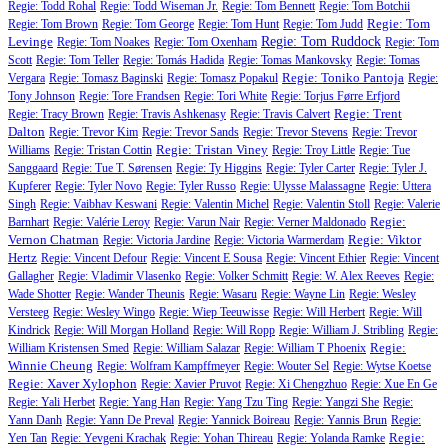
Regie: Todd Rohal
Regie: Todd Wiseman Jr.
Regie: Tom Bennett
Regie: Tom Botchii
Regie: Tom
Regie: Tom Brown
Regie: Tom George
Regie: Tom Hunt
Regie: Tom Judd
Levinge
Regie: Tom Ruddock
Regie: Tom Noakes
Regie: Tom Oxenham
Regie: Tom
Scott
Regie: Tom Teller
Regie: Tomás Hadida
Regie: Tomas Mankovsky
Regie: Tomas
Regie: Toniko Pantoja
Vergara
Regie: Tomasz Baginski
Regie: Tomasz Popakul
Regie:
Tony Johnson
Regie: Tore Frandsen
Regie: Tori White
Regie: Torjus Førre Erfjord
Regie: Trent
Regie: Tracy Brown
Regie: Travis Ashkenasy
Regie: Travis Calvert
Dalton
Regie: Trevor Kim
Regie: Trevor Sands
Regie: Trevor Stevens
Regie: Trevor
Regie: Tristan Viney
Williams
Regie: Tristan Cottin
Regie: Troy Little
Regie: Tue
Sanggaard
Regie: Tue T. Sørensen
Regie: Ty Higgins
Regie: Tyler Carter
Regie: Tyler J.
Kupferer
Regie: Tyler Novo
Regie: Tyler Russo
Regie: Ulysse Malassagne
Regie: Uttera
Singh
Regie: Vaibhav Keswani
Regie: Valentin Michel
Regie: Valentin Stoll
Regie: Valerie
Regie:
Barnhart
Regie: Valérie Leroy
Regie: Varun Nair
Regie: Verner Maldonado
Vernon Chatman
Regie: Viktor
Regie: Victoria Jardine
Regie: Victoria Warmerdam
Hertz
Regie: Vincent Defour
Regie: Vincent E Sousa
Regie: Vincent Ethier
Regie: Vincent
Gallagher
Regie: Vladimir Vlasenko
Regie: Volker Schmitt
Regie: W. Alex Reeves
Regie:
Wade Shotter
Regie: Wander Theunis
Regie: Wasaru
Regie: Wayne Lin
Regie: Wesley
Versteeg
Regie: Wesley Wingo
Regie: Wiep Teeuwisse
Regie: Will Herbert
Regie: Will
Kindrick
Regie: Will Morgan Holland
Regie: Will Ropp
Regie: William J. Stribling
Regie:
Regie:
William Kristensen Smed
Regie: William Salazar
Regie: William T Phoenix
Winnie Cheung
Regie: Wolfram Kampffmeyer
Regie: Wouter Sel
Regie: Wytse Koetse
Regie: Xaver Xylophon
Regie: Xavier Pruvot
Regie: Xi Chengzhuo
Regie: Xue En Ge
Regie: Yali Herbet
Regie: Yang Han
Regie: Yang Tzu Ting
Regie: Yangzi She
Regie:
Yann Danh
Regie: Yann De Preval
Regie: Yannick Boireau
Regie: Yannis Brun
Regie:
Regie:
Yen Tan
Regie: Yevgeni Krachak
Regie: Yohan Thireau
Regie: Yolanda Ramke