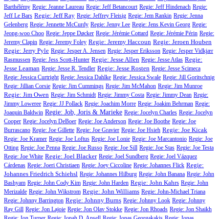
Barthélémy
Regie: Jeanne Laureau
Regie: Jeff Betancourt
Regie: Jeff Hindenach
Regie:
Regie: Jeff Ray
Jeff Le Bars
Regie: Jeffrey Fleisig
Regie: Jem Rankin
Regie: Jenna
Gelenberg
Regie: Jennette McCurdy
Regie: Jenny Lee
Regie: Jens Kevin Georg
Regie:
Jeong-woo Choo
Regie: Jeppe Døcker
Regie: Jérémie Cottard
Regie: Jérémie Périn
Regie:
Regie: Jeremy Haccoun
Regie: Jeroen Houben
Jeremy Clapin
Regie: Jeremy Foley
Regie: Jerry Pyle
Regie: Jesper A. Jensen
Regie: Jesper Eriksson
Regie: Jesper Vidkjær
Regie: Jesse Allen
Regie:
Rasmussen
Regie: Jess Scott-Hunter
Regie: Jesse Atlas
Jesse Leaman
Regie: Jesse Rosten
Regie: Jesse R. Tendler
Regie: Jesse Scimeca
Regie: Jessica Curtright
Regie: Jessica Dahlke
Regie: Jessica Swale
Regie: Jill Goritschnig
Regie: Jillian Corsie
Regie: Jim Cummings
Regie: Jim McMahon
Regie: Jim Munroe
Regie: Jim Owen
Regie: Jim Schmidt
Regie: Jimmy Costa
Regie: Jimmy Dean
Regie:
Jimmy Loweree
Regie: JJ Pollack
Regie: Joachim Morre
Regie: Joakim Behrman
Regie:
Regie: Job, Joris & Marieke
Joaquin Baldwin
Regie: Jocelyn Charles
Regie: Jocelyn
Cooper
Regie: Jocelyn DeBoer
Regie: Joe Anderson
Regie: Joe Boothe
Regie: Joe
Regie: Joe Kicak
Burrascano
Regie: Joe Gillette
Regie: Joe Gravier
Regie: Joe Hsieh
Regie: Joe Kramer
Regie: Joe Loftus
Regie: Joe Lonie
Regie: Joe Marcantonio
Regie: Joe
Otting
Regie: Joe Penna
Regie: Joe Russo
Regie: Joe Sill
Regie: Joe Stas
Regie: Joe Testa
Regie: Joel Blacker
Regie: Joe White
Regie: Joel Sundberg
Regie: Joel Vázquez
Regie:
Cárdenas
Regie: Joeri Christiaen
Regie: Joey Ciccoline
Regie: Johannes Flick
Johannes Friedrich Schiehsl
Regie: Johannes Hilburg
Regie: John Banana
Regie: John
Regie: John Kahrs
Bashyam
Regie: John Cody Kim
Regie: John Harden
Regie: John
Regie: John Williams
Merizalde
Regie: John Wikstrom
Regie: John-Michael Triana
Regie: Johnny Burns
Regie: Johnny Barrington
Regie: Johnny Look
Regie: Johnny
Ray Gill
Regie: Jon Lajoie
Regie: Jon Olav Stokke
Regie: Jon Rhoads
Regie: Jon Shaikh
Regie: Jon Turner
Regie: Jonah D. Ansell
Regie: Jonas Georgakakis
Regie: Jonas