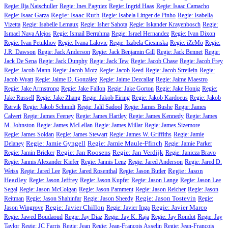
Regie: Ilja Naischuller
Regie: Ines Pagniez
Regie: Ingrid Haas
Regie: Isaac Camacho
Regie: Isaac Ruth
Regie: Isaac Garza
Regie: Isabela Littger de Pinho
Regie: Isabella
Vizetta
Regie: Isabelle Lemaux
Regie: Isher Sahota
Regie: Iskander Krayenbosch
Regie:
Ismael Nava Alejos
Regie: Ismail Berrahma
Regie: Israel Hernandez
Regie: Ivan Dixon
Regie: Ivan Petukhov
Regie: Ivana Lalovic
Regie: Izabela Ciesinska
Regie: iZeMo
Regie:
J.R. Dawson
Regie: Jack Anderson
Regie: Jack Benjamin Gill
Regie: Jack Bennet
Regie:
Jack De Sena
Regie: Jack Dunphy
Regie: Jack Tew
Regie: Jacob Chase
Regie: Jacob Frey
Regie: Jacob Mann
Regie: Jacob Motz
Regie: Jacob Reed
Regie: Jacob Streilein
Regie:
Jacob Wyatt
Regie: Jaime D. González
Regie: Jaime Dezcallar
Regie: Jaime Maestro
Regie: Jake Armstrong
Regie: Jake Fallon
Regie: Jake Gorton
Regie: Jake Honig
Regie:
Jake Russell
Regie: Jake Zhang
Regie: Jakob Eiring
Regie: Jakob Kardoeus
Regie: Jakob
Rørvik
Regie: Jakob Schmidt
Regie: Jalil Sadool
Regie: James Bushe
Regie: James
Calvert
Regie: James Feeney
Regie: James Hartley
Regie: James Kennedy
Regie: James
M. Johnston
Regie: James McLellan
Regie: James Millar
Regie: James Sizemore
Regie: James Soldan
Regie: James Stewart
Regie: James W. Griffiths
Regie: Jamie
Regie: Jamie Gyngell
Regie: Jamie Maule-Ffinch
Delaney
Regie: Jamie Parker
Regie: Jan Roosens
Regie: Jan Verdijk
Regie: Jamin Bricker
Regie: Janicza Bravo
Regie: Jannis Alexander Kiefer
Regie: Jannis Lenz
Regie: Jared Anderson
Regie: Jared D.
Regie: Jason
Weiss
Regie: Jared Lee
Regie: Jared Rosenthal
Regie: Jason Butler
Headley
Regie: Jason Jeffrey
Regie: Jason Kupfer
Regie: Jason Lange
Regie: Jason Lee
Segal
Regie: Jason McColgan
Regie: Jason Pamment
Regie: Jason Reicher
Regie: Jason
Regie: Jason Tostevin
Reitman
Regie: Jason Shahinfar
Regie: Jason Sheedy
Regie:
Regie: Javier Chillon
Regie: Javier Marco
Jason Wingrove
Regie: Javier Inga
Regie: Jawed Boudaoud
Regie: Jay Diaz
Regie: Jay K. Raja
Regie: Jay Rondot
Regie: Jay
Taylor
Regie: JC Farris
Regie: Jean
Regie: Jean-François Asselin
Regie: Jean-François