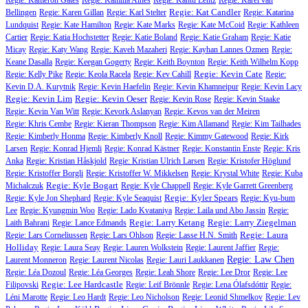
Regie: Kameron Gates
Regie: Kamilla Alnes
Regie: Kantu Lentz
Regie: Karel van
Regie: Kat Candler
Bellingen
Regie: Karen Gillan
Regie: Karl Stelter
Regie: Katarina
Lundquist
Regie: Kate Hamilton
Regie: Kate Marks
Regie: Kate McCoid
Regie: Kathleen
Cartier
Regie: Katia Hochstetter
Regie: Katie Boland
Regie: Katie Graham
Regie: Katie
Micay
Regie: Katy Wang
Regie: Kaveh Mazaheri
Regie: Kayhan Lannes Ozmen
Regie:
Keane Dasalla
Regie: Keegan Gogerty
Regie: Keith Boynton
Regie: Keith Wilhelm Kopp
Regie: Kevin Cate
Regie: Kelly Pike
Regie: Keola Racela
Regie: Kev Cahill
Regie:
Kevin D.A. Kurytnik
Regie: Kevin Haefelin
Regie: Kevin Khamneipur
Regie: Kevin Lacy
Regie: Kevin Lim
Regie: Kevin Oeser
Regie: Kevin Rose
Regie: Kevin Staake
Regie: Kevin Van Witt
Regie: Kevork Aslanyan
Regie: Kevos van der Meiren
Regie: Khris Cembe
Regie: Kieran Thompson
Regie: Kim Allamand
Regie: Kim Tailhades
Regie: Kimberly Honma
Regie: Kimberly Knoll
Regie: Kimmy Gatewood
Regie: Kirk
Larsen
Regie: Konrad Hjemli
Regie: Konrad Kästner
Regie: Konstantin Enste
Regie: Kris
Anka
Regie: Kristian Håskjold
Regie: Kristian Ulrich Larsen
Regie: Kristofer Höglund
Regie: Kristoffer Borgli
Regie: Kristoffer W. Mikkelsen
Regie: Krystal White
Regie: Kuba
Regie: Kyle Bogart
Michalczuk
Regie: Kyle Chappell
Regie: Kyle Garrett Greenberg
Regie: Kyler Spears
Regie: Kyle Jon Shephard
Regie: Kyle Seaquist
Regie: Kyu-bum
Lee
Regie: Kyungmin Woo
Regie: Lado Kvataniya
Regie: Laila und Abo Jassin
Regie:
Regie: Larry Ketang
Regie: Larry Ziegelman
Laith Bahrani
Regie: Lance Edmands
Regie: Laura
Regie: Lars Corneliussen
Regie: Lars Ohlson
Regie: Lasse H.N. Smith
Holliday
Regie: Laura Seay
Regie: Lauren Wolkstein
Regie: Laurent Jaffier
Regie:
Regie: Law Chen
Laurent Monneron
Regie: Laurent Nicolas
Regie: Lauri Laukkanen
Regie: Léa Dozoul
Regie: Léa Georges
Regie: Leah Shore
Regie: Lee Dror
Regie: Lee
Regie: Lee Hardcastle
Filipovski
Regie: Leif Brönnle
Regie: Lena Ólafsdóttir
Regie:
Léni Marotte
Regie: Leo Hardt
Regie: Leo Nicholson
Regie: Leonid Shmelkov
Regie: Lev