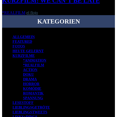
KURZFILM: WE CAN’T BE LATE
*REALFILM
el flojo
-
9. November 2015
KATEGORIEN
ALLGEMEIN
FEATURED
FOTOS
HEUTE GELERNT
KURZFILME
*ANIMATION
*REALFILM
ACTION
DOKU
DRAMA
HORROR
KOMÖDIE
ROMANTIK
SPANNUNG
LESESTOFF
LIEBLINGSGETRÖTE
LIEBLINGSTWEETS
LINKS+DINGS