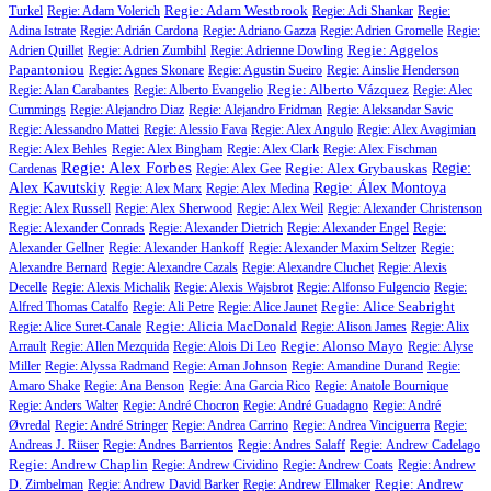
Regie: Adam Westbrook
Turkel
Regie: Adam Volerich
Regie: Adi Shankar
Regie:
Adina Istrate
Regie: Adrián Cardona
Regie: Adriano Gazza
Regie: Adrien Gromelle
Regie:
Regie: Aggelos
Adrien Quillet
Regie: Adrien Zumbihl
Regie: Adrienne Dowling
Papantoniou
Regie: Agnes Skonare
Regie: Agustin Sueiro
Regie: Ainslie Henderson
Regie: Alberto Vázquez
Regie: Alan Carabantes
Regie: Alberto Evangelio
Regie: Alec
Cummings
Regie: Alejandro Diaz
Regie: Alejandro Fridman
Regie: Aleksandar Savic
Regie: Alessandro Mattei
Regie: Alessio Fava
Regie: Alex Angulo
Regie: Alex Avagimian
Regie: Alex Behles
Regie: Alex Bingham
Regie: Alex Clark
Regie: Alex Fischman
Regie: Alex Forbes
Regie: Alex Grybauskas
Regie:
Cardenas
Regie: Alex Gee
Alex Kavutskiy
Regie: Álex Montoya
Regie: Alex Marx
Regie: Alex Medina
Regie: Alex Russell
Regie: Alex Sherwood
Regie: Alex Weil
Regie: Alexander Christenson
Regie: Alexander Conrads
Regie: Alexander Dietrich
Regie: Alexander Engel
Regie:
Alexander Gellner
Regie: Alexander Hankoff
Regie: Alexander Maxim Seltzer
Regie:
Alexandre Bernard
Regie: Alexandre Cazals
Regie: Alexandre Cluchet
Regie: Alexis
Decelle
Regie: Alexis Michalik
Regie: Alexis Wajsbrot
Regie: Alfonso Fulgencio
Regie:
Regie: Alice Seabright
Alfred Thomas Catalfo
Regie: Ali Petre
Regie: Alice Jaunet
Regie: Alicia MacDonald
Regie: Alice Suret-Canale
Regie: Alison James
Regie: Alix
Regie: Alonso Mayo
Arrault
Regie: Allen Mezquida
Regie: Alois Di Leo
Regie: Alyse
Miller
Regie: Alyssa Radmand
Regie: Aman Johnson
Regie: Amandine Durand
Regie:
Amaro Shake
Regie: Ana Benson
Regie: Ana Garcia Rico
Regie: Anatole Bournique
Regie: Anders Walter
Regie: André Chocron
Regie: André Guadagno
Regie: André
Øvredal
Regie: André Stringer
Regie: Andrea Carrino
Regie: Andrea Vinciguerra
Regie:
Andreas J. Riiser
Regie: Andres Barrientos
Regie: Andres Salaff
Regie: Andrew Cadelago
Regie: Andrew Chaplin
Regie: Andrew Cividino
Regie: Andrew Coats
Regie: Andrew
Regie: Andrew
D. Zimbelman
Regie: Andrew David Barker
Regie: Andrew Ellmaker