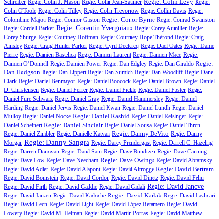
Regie: Colin Levy
Schreiber
Regie: Colin J. Mason
Regie: Colin Jean-Saunier
Regie:
Colin O'Toole
Regie: Colin Tilley
Regie: Colin Trevorrow
Regie: Collin Davis
Regie:
Regie: Conor Byrne
Colombine Majou
Regie: Connor Gaston
Regie: Conrad Swanston
Regie: Corentin Yvergniaux
Regie: Cordell Barker
Regie: Corey Aumiller
Regie:
Corey Shurge
Regie: Courtney Hoffman
Regie: Courtney Hope Thérond
Regie: Craig
Ainsley
Regie: Craig Hunter Parker
Regie: Cyril Declercq
Regie: Dael Oates
Regie: Dame
Pierre
Regie: Damien Bastelica
Regie: Damien Laurent
Regie: Damien Mace
Regie:
Regie:
Damien O’Donnell
Regie: Damien Power
Regie: Dan Edgley
Regie: Dan Giraldo
Dan Hodgson
Regie: Dan Lippert
Regie: Dan Sumich
Regie: Dan Woodliff
Regie: Dane
Clark
Regie: Daniel Benmayor
Regie: Daniel Boocock
Regie: Daniel Brown
Regie: Daniel
D. Christensen
Regie: Daniel Ferrer
Regie: Daniel Fickle
Regie: Daniel Foster
Regie:
Daniel Fure Schwarz
Regie: Daniel Gray
Regie: Daniel Hammersley
Regie: Daniel
Harding
Regie: Daniel Jervis
Regie: Daniel Kwan
Regie: Daniel Lundh
Regie: Daniel
Regie: Daniel Rashid
Mulloy
Regie: Daniel Nocke
Regie: Daniel Reisinger
Regie:
Regie: Daniel Sinclair
Daniel Scheinert
Regie: Daniel Sousa
Regie: Daniel Thron
Regie: Danny DeVito
Regie: Daniel Zimbler
Regie: Danielle Katvan
Regie: Danny
Regie: Danny Sangra
Morgan
Regie: Darcy Prendergast
Regie: Darrell C. Hazelrig
Regie: Darren Donovan
Regie: Daud Sani
Regie: Dave Bundtzen
Regie: Dave Canning
Regie: Dave Owings
Regie: Dave Low
Regie: Dave Needham
Regie: David Abramsky
Regie: David Bertram
Regie: David Adler
Regie: David Alapont
Regie: David Altrogge
Regie: David Bornstein
Regie: David Cordon
Regie: David Dinetz
Regie: David Feliu
Regie: David Janove
Regie: David Firth
Regie: David Gaddie
Regie: David Gidali
Regie: David Karlak
Regie: David Jansen
Regie: David Kadoche
Regie: David Lashcari
Regie: David Leon
Regie: David Light
Regie: David López Retamero
Regie: David
Lowery
Regie: David M. Helman
Regie: David Martin Porras
Regie: David Matthew