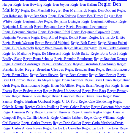
Regie: Ben
Harper
Regie: Ben Howling
Regie: Ben Joyner
Regie: Ben Kallam
Mallaby
Regie: Ben Meinhardt
Regie: Ben Marshall
Regie: Ben Ockrent
Regie:
Regie: Ben
Ben Robinson
Regie: Ben Steer
Regie: Ben Tedesco
Regie: Ben Turner
White
Regie: Benjamin Bee
Regie: Benjamin Disinger
Regie: Benjamin Gibeaux
Regie:
Benjamin J. Kousholt
Regie: Benjamin Lenz
Regie: Benjamin Leymonerie
Regie: Benjamin Nicolas
Regie: Benjamin Pfohl
Regie: Benjamin Skipworth
Regie:
Regie: Bernardo Britto
Benjamin Vedrenne
Regie: Benji Allred
Regie: Benoit Rimet
Regie: Bernie Warman
Regie: Berthold Wahjudi
Regie: Beth David
Regie: Bianca Poletti
Regie: Billy Nawrocki
Regie: Blair Rowan
Regie: Blake Overgaard
Regie: Blake Salzman
Regie: Bo Mathorne
Regie: Bo Mirosseni
Regie: Bobb Barito
Regie: Boris Croisé
Regie:
Bradley Slabe
Regie: Bram Schouw
Regie: Brandon Boudreaux
Regie: Brandon Dermer
Regie: Brendan Beachman
Regie: Brandon Grötzinger
Regie: Brandon Zuck
Regie:
Regie: Brendan Cleaves
Brendan Butler
Regie: Brendan Hunt
Regie: Brent Bonacorso
Regie: Brent Clark
Regie: Brent Sievers
Regie: Brett Cramer
Regie: Brett Ferster
Regie:
Brett O’Gorman
Regie: Bri Meyer
Regie: Brian Andrews
Regie: Brian Crano
Regie: Brian
Groh
Regie: Brian Lonano
Regie: Brian McAllister
Regie: Brian Neong San
Regie: Brian
Phares
Regie: Bridget Arnet
Regie: Bridget Underwood
Regie: Britt Raes
Regie: Brittany
Snow
Regie: Bruno Cohen
Regie: Bryan Campbell
Regie: Bryan Taira
Regie: Burcu
Regie: Burhan Qurbani
Sankur
Regie: C. D. Ford
Regie: Cale Glendening
Regie:
Regie: Caleb Phillips
Caleb b. Kuntz
Regie: Calvin Reeder
Regie: Cameron Macgowan
Regie: Cameron Perry
Regie: Cameron Thrower
Regie: Camille Aigloz
Regie: Camille
Campbell
Regie: Camille Dellerie
Regie: Camille Jalabert
Regie: Carey Williams
Regie:
Carl Faruolo
Regie: Carles Torrens
Regie: Carlo Guillot
Regie: Carlo Mirabella-Davis
Regie: Carlos Andrés Reyes
Regie: Carlos De Carvalho
Regie: Carlos F. Puertolas
Regie: