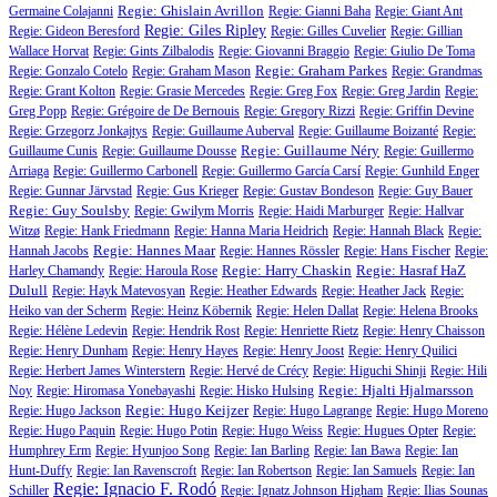
Regie: Ghislain Avrillon
Germaine Colajanni
Regie: Gianni Baha
Regie: Giant Ant
Regie: Giles Ripley
Regie: Gideon Beresford
Regie: Gilles Cuvelier
Regie: Gillian
Wallace Horvat
Regie: Gints Zilbalodis
Regie: Giovanni Braggio
Regie: Giulio De Toma
Regie: Graham Parkes
Regie: Gonzalo Cotelo
Regie: Graham Mason
Regie: Grandmas
Regie: Grant Kolton
Regie: Grasie Mercedes
Regie: Greg Fox
Regie: Greg Jardin
Regie:
Greg Popp
Regie: Grégoire de De Bernouis
Regie: Gregory Rizzi
Regie: Griffin Devine
Regie: Grzegorz Jonkajtys
Regie: Guillaume Auberval
Regie: Guillaume Boizanté
Regie:
Regie: Guillaume Néry
Guillaume Cunis
Regie: Guillaume Dousse
Regie: Guillermo
Arriaga
Regie: Guillermo Carbonell
Regie: Guillermo García Carsí
Regie: Gunhild Enger
Regie: Gunnar Järvstad
Regie: Gus Krieger
Regie: Gustav Bondeson
Regie: Guy Bauer
Regie: Guy Soulsby
Regie: Gwilym Morris
Regie: Haidi Marburger
Regie: Hallvar
Witzø
Regie: Hank Friedmann
Regie: Hanna Maria Heidrich
Regie: Hannah Black
Regie:
Regie: Hannes Maar
Hannah Jacobs
Regie: Hannes Rössler
Regie: Hans Fischer
Regie:
Regie: Harry Chaskin
Regie: Hasraf HaZ
Harley Chamandy
Regie: Haroula Rose
Dulull
Regie: Hayk Matevosyan
Regie: Heather Edwards
Regie: Heather Jack
Regie:
Heiko van der Scherm
Regie: Heinz Köbernik
Regie: Helen Dallat
Regie: Helena Brooks
Regie: Hélène Ledevin
Regie: Hendrik Rost
Regie: Henriette Rietz
Regie: Henry Chaisson
Regie: Henry Dunham
Regie: Henry Hayes
Regie: Henry Joost
Regie: Henry Quilici
Regie: Herbert James Winterstern
Regie: Hervé de Crécy
Regie: Higuchi Shinji
Regie: Hili
Regie: Hjalti Hjalmarsson
Noy
Regie: Hiromasa Yonebayashi
Regie: Hisko Hulsing
Regie: Hugo Keijzer
Regie: Hugo Jackson
Regie: Hugo Lagrange
Regie: Hugo Moreno
Regie: Hugo Paquin
Regie: Hugo Potin
Regie: Hugo Weiss
Regie: Hugues Opter
Regie:
Humphrey Erm
Regie: Hyunjoo Song
Regie: Ian Barling
Regie: Ian Bawa
Regie: Ian
Hunt-Duffy
Regie: Ian Ravenscroft
Regie: Ian Robertson
Regie: Ian Samuels
Regie: Ian
Regie: Ignacio F. Rodó
Schiller
Regie: Ignatz Johnson Higham
Regie: Ilias Sounas