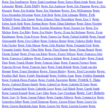
Regie: Ena Sendijarevic
Regie: Enda Loughman
Regie: Enrico Maria Artale
Regie: Enzo
Regie: Eoin Duffy
Regie: Eric
Leboucher
Regie: Eric Anderson
Regie: Eric Flanagan
Kissack
Regie: Eric Williamson
Regie: Eric Kolelas
Regie: Eric Wareheim
Regie:
Regie: Erik
Erica Alexandria Silverman
Regie: Erik Bork
Regie: Erik Lehmann
Schmitt
Regie: Erin Sanger
Regie: Erlingur Óttar Thoroddsen
Regie: Eros V
Regie:
Esben Jacob Sloth
Regie: Esteban Bravo
Regie: Ethan Edenburg
Regie: Ettore Nicoletti
Regie: Eugen Merher
Regie: Eugénie Muggleton
Regie: Eusong Lee
Regie: Eva
Regie: Evan Ari Kelman
Regie: Evan
Michon
Regie: Eva Riley
Regie: Eva Worley
Kaufmann
Regie: Evan Powers
Regie: Fangso Liu
Regie: Farbod Ardebili
Regie: Farzad
Ostovarzdeh
Regie: Faye Gilbert
Regie: Federico Bernet
Regie: Federico Heller
Regie:
Felix Fischer
Regie: Felix Massie
Regie: Felix Reichert
Regie: Fernanda Frick
Regie:
Fernando Andrés
Regie: Filipe Melo
Regie: Flore Dupont
Regie: Florian Brauch
Regie:
Regie: Foster Wilson
Florian Tscharf
Regie: Flynn von Kleist
Regie: Francesco Aber
Regie: Francesco Calabrese
Regie: Francisco Infante
Regie: Franck Aubry
Regie: Franck
Dion
Regie: Franck Monier
Regie: François Alaux
Regie: Francois Ferracci
Regie:
François Heysen
Regie: François Jaros
Regie: Frank Robnik
Regie: Frank van den
Regie: Frazer Bailey
Regie: Fred Cavender
Regie:
Bogaart
Regie: Fraser Davidson
Freddie Hall
Regie: Freddy Macdonald
Regie: Frédéric Azais
Regie: Frédéric Hambalek
Regie: Fredrik S. Hana
Regie: Frederik Bjerre-Poulsen
Regie: Fredrik Åkerström
Regie: Gabriel Bisset-Smith
Regie: Gabriel Lin
Regie: Gabriele Di Sazio
Regie:
Gabriele Pennacchioli
Regie: Gabrielle Lissot
Regie: Gal Shkedi
Regie: Gareth Smith
Regie: Gary Roberts
Regie: Garrett Kennell
Regie: Gary Allen
Regie: Gary Freedman
Regie: Gary Ye
Regie: Gaspar Palacio
Regie: Gautier Alfirevic
Regie: Gemma Lee
Regie:
Regie: Georg Pelzer
Geneviève Albert
Regie: Geoff Donovan
Regie: Georg Utz
Regie: George Hackforth-Jones
Regie: George Wu
Regie: Georgia Goggin
Regie: