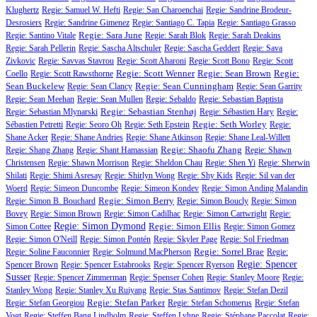
Klughertz
Regie: Samuel W. Hefti
Regie: San Charoenchai
Regie: Sandrine Brodeur-
Desrosiers
Regie: Sandrine Gimenez
Regie: Santiago C. Tapia
Regie: Santiago Grasso
Regie: Sara June
Regie: Santino Vitale
Regie: Sarah Blok
Regie: Sarah Deakins
Regie: Sarah Pellerin
Regie: Sascha Altschuler
Regie: Sascha Geddert
Regie: Sava
Zivkovic
Regie: Savvas Stavrou
Regie: Scott Aharoni
Regie: Scott Bono
Regie: Scott
Regie: Scott Wenner
Regie: Sean Brown
Regie:
Coello
Regie: Scott Rawsthorne
Sean Buckelew
Regie: Sean Cunningham
Regie: Sean Clancy
Regie: Sean Garrity
Regie: Sean Meehan
Regie: Sean Mullen
Regie: Sebaldo
Regie: Sebastian Baptista
Regie: Sebastian Stenhøj
Regie: Sebastian Mlynarski
Regie: Sébastien Hary
Regie:
Regie: Seth Worley
Sébastien Petretti
Regie: Seoro Oh
Regie: Seth Epstein
Regie:
Shane Acker
Regie: Shane Andries
Regie: Shane Atkinson
Regie: Shane Leal-Willett
Regie: Shaofu Zhang
Regie: Shang Zhang
Regie: Shant Hamassian
Regie: Shawn
Christensen
Regie: Shawn Morrison
Regie: Sheldon Chau
Regie: Shen Yi
Regie: Sherwin
Shilati
Regie: Shimi Asresay
Regie: Shirlyn Wong
Regie: Shy Kids
Regie: Sil van der
Woerd
Regie: Simeon Duncombe
Regie: Simeon Kondev
Regie: Simon Anding Malandin
Regie: Simon Berry
Regie: Simon B. Bouchard
Regie: Simon Boucly
Regie: Simon
Bovey
Regie: Simon Brown
Regie: Simon Cadilhac
Regie: Simon Cartwright
Regie:
Regie: Simon Dymond
Regie: Simon Ellis
Simon Cottee
Regie: Simon Gomez
Regie: Simon O'Neill
Regie: Simon Pontén
Regie: Skyler Page
Regie: Sol Friedman
Regie: Sorrel Brae
Regie: Soline Fauconnier
Regie: Solmund MacPherson
Regie:
Regie: Spencer
Spencer Brown
Regie: Spencer Estabrooks
Regie: Spencer Ryerson
Susser
Regie: Spencer Zimmerman
Regie: Spenser Cohen
Regie: Stanley Moore
Regie:
Stanley Wong
Regie: Stanley Xu Ruiyang
Regie: Stas Santimov
Regie: Stefan Dezil
Regie: Stefan Parker
Regie: Stefan Georgiou
Regie: Stefan Schomerus
Regie: Stefan
Vogt
Regie: Steffen Bang Lindholm
Regie: Steffen Lyhne
Regie: Stéphane Paccolat
Regie: