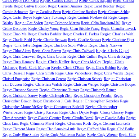
Regie: Carlos Lascano
Carlos Felipe Léon Ortiz
Regie: Carlos Salgado
Regie: Carlota
Pereda
Regie: Carlyn Hudson
Regie: Carmen Jiménez
Regie: Carol Beecher
Regie:
Carolin Schramm
Regie: Carolina Petro
Regie: Caroline Bartleet
Regie: Carsten Schlag
Regie: Carter Boyce
Regie: Cary Fukunaga
Regie: Casimir Nozkowski
Regie: Casper
Regie: Cat Solen
Balslev
Regie: Celestino Marina
Regie: Celia Rowlson-Hall
Regie:
Céline Desoutter
Regie: Chalky Wong
Regie: Chan Stéphie Peang
Regie: Chandler Levack
Regie: Charles Wahl
Regie: Chao Ma
Regie: Charles Badiller
Regie: Charles E. Farkas
Regie: Charlie Redd
Regie: Charlie Schwan
Regie: Charlie Stewart
Regie: Charlotte Pipet
Regie: Charlotte Regan
Regie: Charlotte Scott-Wilson
Regie: Charly Nzekwu
Regie: Chris Capel
Regie: Chloé Aktas
Regie: Chris Barrett
Regie: Chris Caldwell
Regie: Chris Cornwell
Regie: Chris Cronin
Regie: Chris Cullari
Regie: Chris de Krijger
Regie: Chris Keller
Regie: Chris
Regie: Chris Hanratty
Regie: Chris McCoy
McInroy
Regie: Chris O'Hara
Regie:
Regie: Chris Morgan
Regie: Chris Rubino
Chris Russell
Regie: Chris Smith
Regie: Chris Vanderhorst
Regie: Chris Wardle
Regie:
Regie: Christian
Christel Pougeoise
Regie: Christian Cerezo
Regie: Christian Scheck
van Duuren
Regie: Christian Walsh
Regie: Christian Wenger
Regie: Christine Hooper
Regie: Christine Turner
Regie: Christine Santora
Regie: Christoph Rainer
Regie: Christoph Sarow
Regie: Christoph Ziehl
Regie: Christophe Peladan
Regie:
Regie: Christopher Kezelos
Christopher Deakin
Regie: Christopher J. Cole
Regie:
Regie: Christopher
Christopher Moore McKee
Regie: Christopher Radcliff
Winterbauer
Regie: Christy Karacas
Regie: Claire Dejoie
Regie: Clancy Chassay
Regie:
Clara Aranovich
Regie: Claude Cloutier
Regie: Claudia Barral
Regie: Claudio Salas
Regie:
Regie: Clemens Roth
Claus Lunt
Regie: Clémence Maret
Regie: Clément Lauricella
Regie: Clement Morin
Regie: Cleo Samoles-Little
Regie: Clifford Miu
Regie: Cloé Bailly
Regie: Cody Blue Snider
Regie: Cody Mathieson Packer
Regie: Cody Wagner
Regie: Cole