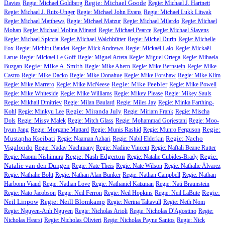
Regie: Michael Goode
Davies
Regie: Michael Goldberg
Regie: Michael J. Hartnett
Regie: Michael J. Ruiz-Unger
Regie: Michael John Evans
Regie: Michael Lukk Litwak
Regie: Michael Matthews
Regie: Michael Matzur
Regie: Michael Milardo
Regie: Michael
Mohan
Regie: Michael Molina Minard
Regie: Michael Pearce
Regie: Michael Slavens
Regie: Michael Spiccia
Regie: Michael Walchhütter
Regie: Michel Durin
Regie: Michelle
Fox
Regie: Michiru Baudet
Regie: Mick Andrews
Regie: Mickaël Lalo
Regie: Mickaël
Larue
Regie: Mickael Le Goff
Regie: Miguel Arteta
Regie: Miguel Ortega
Regie: Mihaela
Regie: Mike A. Smith
Buzgan
Regie: Mike Ahern
Regie: Mike Bernstein
Regie: Mike
Castro
Regie: Mike Dacko
Regie: Mike Donahue
Regie: Mike Forshaw
Regie: Mike Klim
Regie: Mike Peebler
Regie: Mike Marrero
Regie: Mike McNeese
Regie: Mike Powell
Regie: Mike Whiteside
Regie: Mike Williams
Regie: Mikey Please
Regie: Mikey Sauls
Regie: Mikhail Dmitriev
Regie: Milan Baulard
Regie: Miles Jay
Regie: Minka Farthing-
Regie: Miranda July
Kohl
Regie: Minkyu Lee
Regie: Miriam Frank
Regie: Mischa
Dols
Regie: Missy Malek
Regie: Mitch Glass
Regie: Mohammad Gorjestani
Regie: Moo-
Regie:
hyun Jang
Regie: Morgane Mattard
Regie: Munis Rashid
Regie: Munro Ferguson
Mustapha Kseibati
Regie: Nacho
Regie: Naaman Azhari
Regie: Nabil Elderkin
Vigalondo
Regie: Nadav Nachmany
Regie: Nadine Vincent
Regie: Naftali Beane Rutter
Regie: Nash Edgerton
Regie:
Regie: Naomi Nishimura
Regie: Natalie Cubides-Brady
Natalie van den Dungen
Regie: Nate Theis
Regie: Nate Wilson
Regie: Nathalie Álvarez
Regie: Nathalie Boltt
Regie: Nathan Alan Bunker
Regie: Nathan Campbell
Regie: Nathan
Harbonn Viaud
Regie: Nathan Love
Regie: Nathaniel Katzman
Regie: Nati Braunstein
Regie:
Regie: Nato Jacobson
Regie: Neil Ferron
Regie: Neil Hopkins
Regie: Neil LaBute
Neil Linpow
Regie: Neill Blomkamp
Regie: Nerina Taltavull
Regie: Neth Nom
Regie: Nguyen-Anh Nguyen
Regie: Nicholas Arioli
Regie: Nicholas D'Agostino
Regie:
Nicholas Hearst
Regie: Nicholas Olivieri
Regie: Nicholas Payne Santos
Regie: Nick