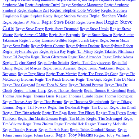
Stephanie Ahn
Regie: Stephanie Cuérel
Regie: Stéphanie Marguerite
Regie: Stephanie
Regie: Stephen Cole Webley
Regie: Stephen
Sandoval
Regie: Stephanie Zari
Fingleton
Regie: Stephen Vitale
Regie: Stephen Reedy
Regie: Stephen Venezia
Regie: Steve
Regie: Steve Baker
Regie: Stephen W. Martin
Regie: Steve Boot
Cutts
Regie: Steve
Regie: Steve Deery
Regie: Steve Desmond
Regie: Steve Utaski
Warne
Regie: Steven C Miller
Regie: Stig Bergquist
Regie: Stuart Bowen
Regie: Sumire
Takamatsu
Regie: Sunday Emerson Gullifer
Regie: Suresh Eriyat
Regie: Susan Matus
Regie: Sven Pinke
Regie: Sylvain Chomet
Regie: Sylvain Dodane
Regie: Sylvain Robert
Regie: Sylvia Borges
Regie: Sylvia Ray
Regie: T.J. Misny
Regie: Takehiro Nishikawa
Regie: Tal Zagreba
Regie: Tamar Glezerman
Regie: Taso Alexander
Regie: Taylor Adams
Regie: Taylor Engel
Regie: Teal Greyhavens
Regie: Taylor Schafer
Regie: Ted
Chung
Regie: Ted Marcus
Regie: Teemu Auersalo
Regie: Teemu Niukkanen
Regie: Tel
Benjamin
Regie: Terry Rietta
Regie: Thaïs Mercier
Regie: The Dress Up Gang
Regie: The
McCoubrey Brothers
Regie: The Rauch Brothers
Regie: Thea Gajic
Regie: Théo Di Malta
Regie: Théo Guignard
Regie: Theo W. Scott
Regie: Thibaud Petitpas
Regie: Thijs De
Regie: Thom Harp
Cloedt
Regie: Thomas Bozovic
Regie: Thomas H. Grønlund
Regie:
Regie: Thomas Lunde
Thomas Jane
Regie: Thomas Lucas
Regie: Thomas Rodriguez
Regie: Thomas Saez
Regie: Thor Brenne
Regie: Thoranna Sigurdardottir
Regie: Tiffany
Regie: Till Nowak
Kimmel
Regie: Tim Beckhardt
Regie: Tim Burton
Regie: Tim Divall
Regie: Tim Dünschede
Regie: Tim Hyten
Regie: Tim Egan
Regie: Tim Ellrich
Regie:
Regie: Tim Schwagel
Tim Kent
Regie: Tim Martin Gleason
Regie: Tim Miller
Regie:
Regie: Timothy Melville
Tim Wilkime
Regie: Timo Zhalnin
Regie: Timothé Hek
Regie: Timothy Reckart
Regie: To-Anh Bach
Regie: Tobias Gundorff Boesen
Regie:
Regie: Toby Meakins
Regie: Toby Willmott
Tobias James
Regie: Tobias Larson