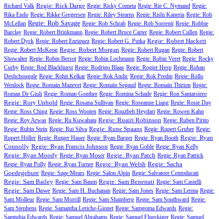
Regie: Rick Darge
Richard Valk
Regie: Ricky Cometa
Regie: Rie C. Nymand
Regie:
Rika Endo
Regie: Rikke Gregersen
Regie: Riley Stearns
Regie: Rishi Kaneria
Regie: Rob
Regie: Rob Savage
McLellan
Regie: Rob Schrab
Regie: Rob Sorrenti
Regie: Robbie
Barclay
Regie: Robert Brinkmann
Regie: Robert Bruce Carter
Regie: Robert Cullen
Regie:
Regie: Robert Hackett
Robert Dyck
Regie: Robert Enriquez
Regie: Robert G. Putka
Regie: Robert Morgan
Regie: Robert McKeon
Regie: Robert Rugan
Regie: Robert
Showalter
Regie: Robin Bersot
Regie: Robin Lochmann
Regie: Robin Veret
Regie: Rocky
Curby
Regie: Rod Blackhurst
Regie: Rodrigo Blaas
Regie: Rogier Hesp
Regie: Rohan
Deshchougule
Regie: Rohit Kelkar
Regie: Rok Andic
Regie: Rok Predin
Regie: Rollo
Wenlock
Regie: Romain Mazevet
Regie: Romain Segaud
Regie: Romain Thirion
Regie:
Roman De Giuli
Regie: Roman Gonther
Regie: Romina Schade
Regie: Ron Santarsiero
Regie: Rory Uphold
Regie: Rosana Sullivan
Regie: Roseanne Liang
Regie: Rosie Day
Regie: Ross Ching
Regie: Ross Wooten
Regie: Rouzbeh Heydari
Regie: Rowen Kahn
Regie: Ruairi Robinson
Regie: Roy Arwas
Regie: Ru Kuwahata
Regie: Ruben Pirito
Regie: Rune Spaans
Regie: Rubin Stein
Regie: Rui Silva
Regie: Rupert Gruber
Regie:
Regie: Ryan
Rupert Höller
Regie: Rutger Hauer
Regie: Ryan Barger
Regie: Ryan Booth
Connolly
Regie: Ryan Francis Johnson
Regie: Ryan Goble
Regie: Ryan Kelly
Regie: Ryan Moody
Regie: Ryan Patch
Regie: Ryan Moser
Regie: Ryan Patrick
Regie: Ryan Welsh
Regie: Sacha
Regie: Ryan Polly
Regie: Ryan Turner
Goedegebure
Regie: Sage Mears
Regie: Salon Alpin
Regie: Salvatore Centoducati
Regie: Sam Bailey
Regie: Sam Benenati
Regie: Sam Baum
Regie: Sam Castelli
Regie: Sam Dawe
Regie: Sam H. Buchanan
Regie: Sam Jones
Regie: Sam Lerma
Regie:
Sam Molleur
Regie: Sam Morrill
Regie: Sam Shainberg
Regie: Sam Southward
Regie:
Sam Stephens
Regie: Samantha Leriche-Gionet
Regie: Samgoma Edwards
Regie:
Samtubia Edwards
Regie: Samuel Abrahams
Regie: Samuel Flueckiger
Regie: Samuel