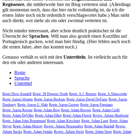
Regisseure
, die mittlerweile hier im Blog vertreten sind. (Allerdings
gilt momentan noch, dass das hier nicht vollständig ist, da ich die
ersten Jahre noch nicht ordentlich verschlagwortet habe.) Man sieht
auch direkt, wer mehr als ein oder zweimal vertreten ist.
Nicht minder interessant, aber schon deutlich praktischer ist die
Übersicht der
Sprachen
. Will man also gezielt einen Kurzfilm auf
Portugiesisch gucken, wird man hier fündig. (Hier fehlen auch noch
die ersten Jahre, aber das kommt noch.)
Genauso verhält es sich mit den
Untertiteln
. Ist vielleicht auch für
den ein oder anderen interessant.
Regie
Sprache
Untertitel
Regie Drew Kendell
Regie: 39 Degrees North
Regie: A.J. Briones
Regie: A.Shipwright
Regie: Aaron Abrams
Regie: Aaron Beckum
Regie: Aaron David DeFazio
Regie: Aaron
Dunleavy
Regie: Aaron G. Hale
Regie: Aaron George
Regie: Aaron Pagniano
Regie: Aaron Rovner
Regie: Adam Berg
Regie: Adam Bowers
Regie: Adam Ciolfi
Regie: Adam Hashemi
Regie: Adam DeViller
Regie: Adam Elliot
Regie: Adam Floeck
Regie: Adam John Brummond
Regie: Adam Kirschner
Regie: Adam Long
Regie: Adam
Regie: Adam Neustadter
Regie:
Meyer
Regie: Adam Murray
Regie: Adam Randall
Adam Sacks
Regie: Adam Stein
Regie: Adam Spinks
Regie: Adam Stern
Regie: Adam