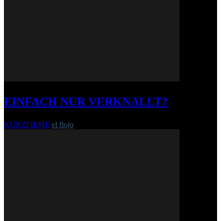
EINFACH NUR VERKNALLT?
KURZFILME
el flojo
-
19. November 2013