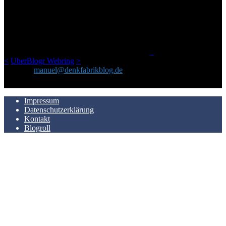
Ursprünglich vor über 25 Jahren mal dazu gedacht, den ganzen im
Netz gefundenen Kram, den ich meinen Freunden immer per Mail
geschickt habe, an einem Ort zu bündeln, ist das hier mit der Zeit zu
einem Blog geworden, das man auf dem Schirm haben sollte, wenn
man Kurzfilme mag und auch drumherum nichts gegen Fotos,
LinkTipps und gelegentlichen Kokolores hat.
_
<
UberBlogr Webring
>
Kontakt:
manuel@denkfabrikblog.de
AUCH HIER ZU FINDEN
Impressum
Datenschutzerklärung
Kontakt
Blogroll