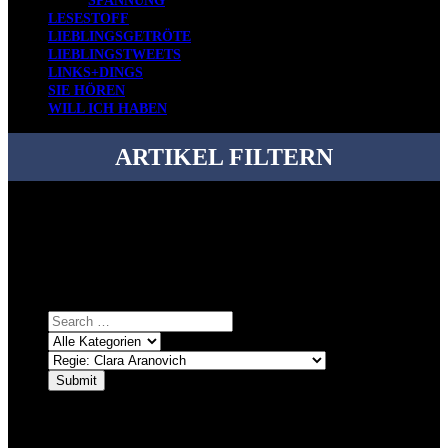
SPANNUNG
LESESTOFF
LIEBLINGSGETRÖTE
LIEBLINGSTWEETS
LINKS+DINGS
SIE HÖREN
WILL ICH HABEN
ARTIKEL FILTERN
Bei über 5200 Artikeln im Blog muss man manchmal ein bisschen
systematischer suchen.
Einfach eine Kategorie markieren, ein passendes Schlagwort
auswählen und suchen lassen.
ÜBER DENKFABRIKBLOG