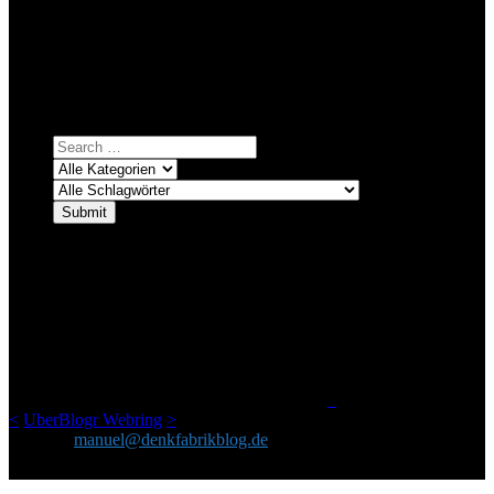
Bei über 5200 Artikeln im Blog muss man manchmal ein bisschen
systematischer suchen.
Einfach eine Kategorie markieren, ein passendes Schlagwort
auswählen und suchen lassen.
ÜBER DENKFABRIKBLOG
Ursprünglich vor über 25 Jahren mal dazu gedacht, den ganzen im
Netz gefundenen Kram, den ich meinen Freunden immer per Mail
geschickt habe, an einem Ort zu bündeln, ist das hier mit der Zeit zu
einem Blog geworden, das man auf dem Schirm haben sollte, wenn
man Kurzfilme mag und auch drumherum nichts gegen Fotos,
LinkTipps und gelegentlichen Kokolores hat.
_
<
UberBlogr Webring
>
Kontakt:
manuel@denkfabrikblog.de
AUCH HIER ZU FINDEN