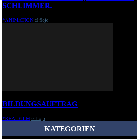
SCHLIMMER.
*ANIMATION
el flojo
-
24. Januar 2012
BILDUNGSAUFTRAG
*REALFILM
el flojo
-
8. April 2010
KATEGORIEN