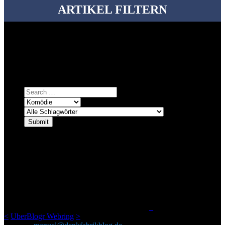
ARTIKEL FILTERN
Bei über 5200 Artikeln im Blog muss man manchmal ein bisschen
systematischer suchen.
Einfach eine Kategorie markieren, ein passendes Schlagwort
auswählen und suchen lassen.
ÜBER DENKFABRIKBLOG
Ursprünglich vor über 25 Jahren mal dazu gedacht, den ganzen im
Netz gefundenen Kram, den ich meinen Freunden immer per Mail
geschickt habe, an einem Ort zu bündeln, ist das hier mit der Zeit zu
einem Blog geworden, das man auf dem Schirm haben sollte, wenn
man Kurzfilme mag und auch drumherum nichts gegen Fotos,
LinkTipps und gelegentlichen Kokolores hat.
_
<
UberBlogr Webring
>