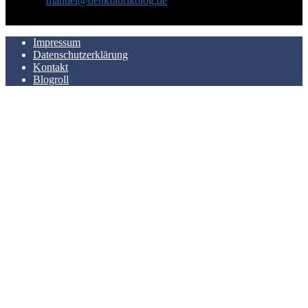
Kontakt:
manuel@denkfabrikblog.de
AUCH HIER ZU FINDEN
Impressum
Datenschutzerklärung
Kontakt
Blogroll