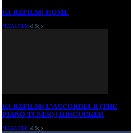
KURZFILM: HOME
*REALFILM
el flojo
-
23. Juni 2017
KURZFILM: L’ACCORDEUR (THE
PIANO TUNER) | HINGUCKER
*REALFILM
el flojo
-
30. September 2012