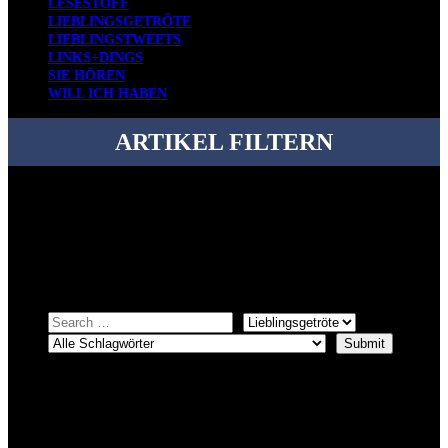
LESESTOFF
LIEBLINGSGETRÖTE
LIEBLINGSTWEETS
LINKS+DINGS
SIE HÖREN
WILL ICH HABEN
ARTIKEL FILTERN
Bei über 5200 Artikeln im Blog muss man manchmal ein bisschen
systematischer suchen.
Einfach eine Kategorie markieren, ein passendes Schlagwort
auswählen und suchen lassen.
ÜBER DENKFABRIKBLOG
Ursprünglich vor über 25 Jahren mal dazu gedacht, den ganzen im
Netz gefundenen Kram, den ich meinen Freunden immer per Mail