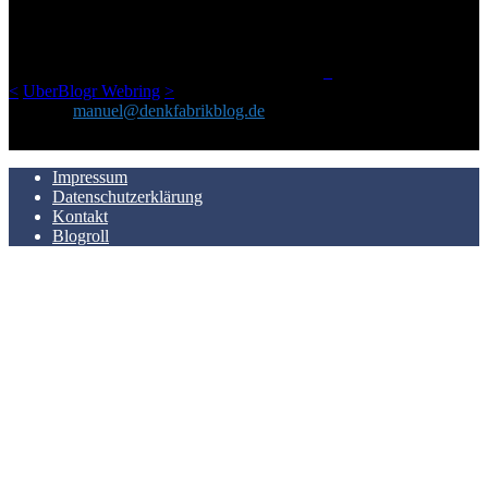
geschickt habe, an einem Ort zu bündeln, ist das hier mit der Zeit zu
einem Blog geworden, das man auf dem Schirm haben sollte, wenn
man Kurzfilme mag und auch drumherum nichts gegen Fotos,
LinkTipps und gelegentlichen Kokolores hat.
_
<
UberBlogr Webring
>
Kontakt:
manuel@denkfabrikblog.de
AUCH HIER ZU FINDEN
Impressum
Datenschutzerklärung
Kontakt
Blogroll