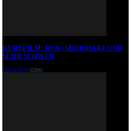
KURZFILM: RUN | SEHR HART UND
SEHR SCHWER
*REALFILM
el flojo
-
21. Mai 2013