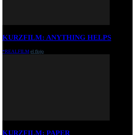
KURZFILM: ANYTHING HELPS
*REALFILM
el flojo
-
21. Juli 2020
KURZFILM: PAPER