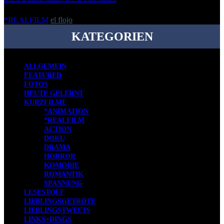
*REALFILM
el flojo
-
8. Januar 2025
KATEGORIEN
ALLGEMEIN
FEATURED
FOTOS
HEUTE GELERNT
KURZFILME
*ANIMATION
*REALFILM
ACTION
DOKU
DRAMA
HORROR
KOMÖDIE
ROMANTIK
SPANNUNG
LESESTOFF
LIEBLINGSGETRÖTE
LIEBLINGSTWEETS
LINKS+DINGS