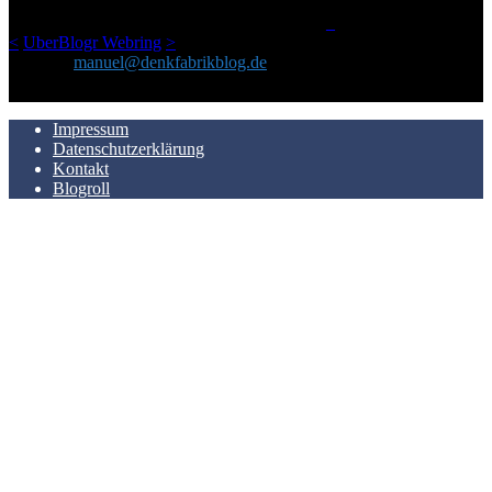
man Kurzfilme mag und auch drumherum nichts gegen Fotos,
LinkTipps und gelegentlichen Kokolores hat.
_
<
UberBlogr Webring
>
Kontakt:
manuel@denkfabrikblog.de
AUCH HIER ZU FINDEN
Impressum
Datenschutzerklärung
Kontakt
Blogroll