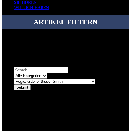
SIE HÖREN
WILL ICH HABEN
ARTIKEL FILTERN
Bei über 5200 Artikeln im Blog muss man manchmal ein bisschen
systematischer suchen.
Einfach eine Kategorie markieren, ein passendes Schlagwort
auswählen und suchen lassen.
ÜBER DENKFABRIKBLOG
Ursprünglich vor über 25 Jahren mal dazu gedacht, den ganzen im
Netz gefundenen Kram, den ich meinen Freunden immer per Mail
geschickt habe, an einem Ort zu bündeln, ist das hier mit der Zeit zu
einem Blog geworden, das man auf dem Schirm haben sollte, wenn