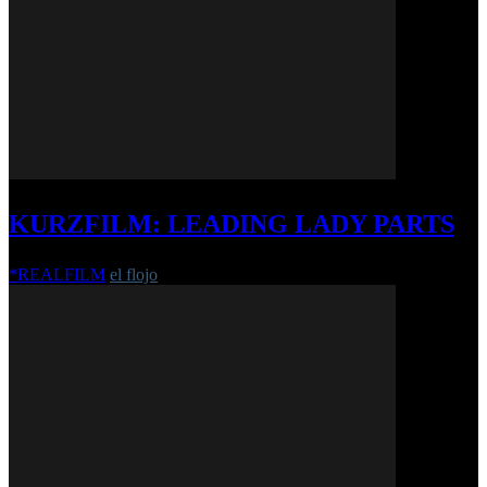
KURZFILM: LEADING LADY PARTS
*REALFILM
el flojo
-
17. Dezember 2018