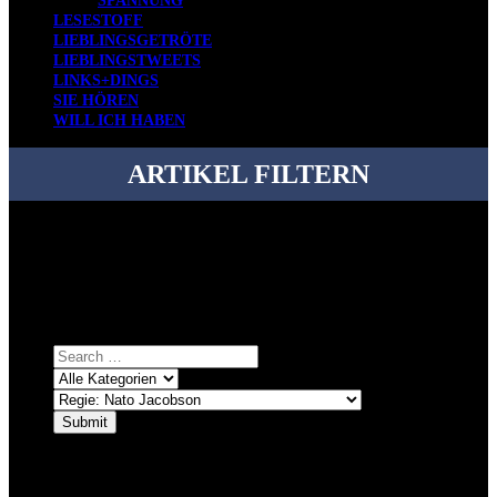
SPANNUNG
LESESTOFF
LIEBLINGSGETRÖTE
LIEBLINGSTWEETS
LINKS+DINGS
SIE HÖREN
WILL ICH HABEN
ARTIKEL FILTERN
Bei über 5200 Artikeln im Blog muss man manchmal ein bisschen
systematischer suchen.
Einfach eine Kategorie markieren, ein passendes Schlagwort
auswählen und suchen lassen.
ÜBER DENKFABRIKBLOG