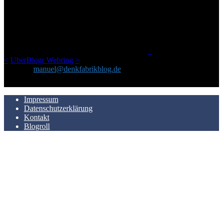
Ursprünglich vor über 25 Jahren mal dazu gedacht, den ganzen im
Netz gefundenen Kram, den ich meinen Freunden immer per Mail
geschickt habe, an einem Ort zu bündeln, ist das hier mit der Zeit zu
einem Blog geworden, das man auf dem Schirm haben sollte, wenn
man Kurzfilme mag und auch drumherum nichts gegen Fotos,
LinkTipps und gelegentlichen Kokolores hat.
_
<
UberBlogr Webring
>
Kontakt:
manuel@denkfabrikblog.de
AUCH HIER ZU FINDEN
Impressum
Datenschutzerklärung
Kontakt
Blogroll