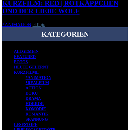
KURZFILM: RED | ROTKÄPPCHEN
UND DER LIEBE WOLF
*ANIMATION
el flojo
-
4. Januar 2012
KATEGORIEN
ALLGEMEIN
FEATURED
FOTOS
HEUTE GELERNT
KURZFILME
*ANIMATION
*REALFILM
ACTION
DOKU
DRAMA
HORROR
KOMÖDIE
ROMANTIK
SPANNUNG
LESESTOFF
LIEBLINGSGETRÖTE