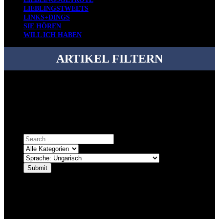
LIEBLINGSTWEETS
LINKS+DINGS
SIE HÖREN
WILL ICH HABEN
ARTIKEL FILTERN
Bei über 5200 Artikeln im Blog muss man manchmal ein bisschen
systematischer suchen.
Einfach eine Kategorie markieren, ein passendes Schlagwort
auswählen und suchen lassen.
ÜBER DENKFABRIKBLOG
Ursprünglich vor über 25 Jahren mal dazu gedacht, den ganzen im
Netz gefundenen Kram, den ich meinen Freunden immer per Mail