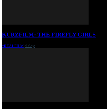
KURZFILM: THE FIREFLY GIRLS
*REALFILM
el flojo
-
4. Mai 2017