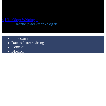
geschickt habe, an einem Ort zu bündeln, ist das hier mit der Zeit zu
einem Blog geworden, das man auf dem Schirm haben sollte, wenn
man Kurzfilme mag und auch drumherum nichts gegen Fotos,
LinkTipps und gelegentlichen Kokolores hat.
_
<
UberBlogr Webring
>
Kontakt:
manuel@denkfabrikblog.de
AUCH HIER ZU FINDEN
Impressum
Datenschutzerklärung
Kontakt
Blogroll