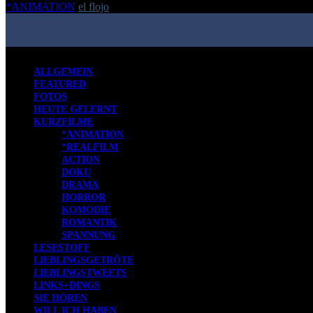
*ANIMATION
el flojo
-
27. November 2018
ALLGEMEIN
FEATURED
FOTOS
HEUTE GELERNT
KURZFILME
*ANIMATION
*REALFILM
ACTION
DOKU
DRAMA
HORROR
KOMÖDIE
ROMANTIK
SPANNUNG
LESESTOFF
LIEBLINGSGETRÖTE
LIEBLINGSTWEETS
LINKS+DINGS
SIE HÖREN
WILL ICH HABEN