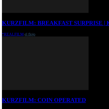
KURZFILM: BREAKFAST SURPRISE |
*REALFILM
el flojo
-
16. April 2013
KURZFILM: COIN OPERATED