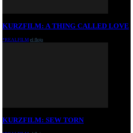
KURZFILM: A THING CALLED LOVE
*REALFILM
el flojo
-
14. Juni 2016
KURZFILM: SEW TORN