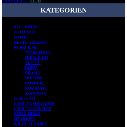
*REALFILM
el flojo
-
7. Januar 2020
KATEGORIEN
ALLGEMEIN
FEATURED
FOTOS
HEUTE GELERNT
KURZFILME
*ANIMATION
*REALFILM
ACTION
DOKU
DRAMA
HORROR
KOMÖDIE
ROMANTIK
SPANNUNG
LESESTOFF
LIEBLINGSGETRÖTE
LIEBLINGSTWEETS
LINKS+DINGS
SIE HÖREN
WILL ICH HABEN