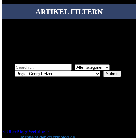
ARTIKEL FILTERN
Bei über 5200 Artikeln im Blog muss man manchmal ein bisschen
systematischer suchen.
Einfach eine Kategorie markieren, ein passendes Schlagwort
auswählen und suchen lassen.
ÜBER DENKFABRIKBLOG
Ursprünglich vor über 25 Jahren mal dazu gedacht, den ganzen im
Netz gefundenen Kram, den ich meinen Freunden immer per Mail
geschickt habe, an einem Ort zu bündeln, ist das hier mit der Zeit zu
einem Blog geworden, das man auf dem Schirm haben sollte, wenn
man Kurzfilme mag und auch drumherum nichts gegen Fotos,
LinkTipps und gelegentlichen Kokolores hat.
_
<
UberBlogr Webring
>
Kontakt:
manuel@denkfabrikblog.de