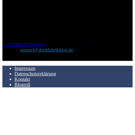
ÜBER DENKFABRIKBLOG
Ursprünglich vor über 25 Jahren mal dazu gedacht, den ganzen im
Netz gefundenen Kram, den ich meinen Freunden immer per Mail
geschickt habe, an einem Ort zu bündeln, ist das hier mit der Zeit zu
einem Blog geworden, das man auf dem Schirm haben sollte, wenn
man Kurzfilme mag und auch drumherum nichts gegen Fotos,
LinkTipps und gelegentlichen Kokolores hat.
_
<
UberBlogr Webring
>
Kontakt:
manuel@denkfabrikblog.de
AUCH HIER ZU FINDEN
Impressum
Datenschutzerklärung
Kontakt
Blogroll