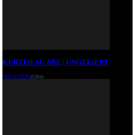
KURZFILM: ABE | UNGELIEBT
*REALFILM
el flojo
-
7. Mai 2013