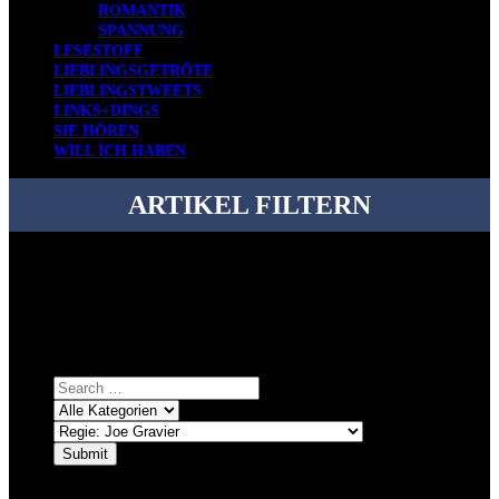
ROMANTIK
SPANNUNG
LESESTOFF
LIEBLINGSGETRÖTE
LIEBLINGSTWEETS
LINKS+DINGS
SIE HÖREN
WILL ICH HABEN
ARTIKEL FILTERN
Bei über 5200 Artikeln im Blog muss man manchmal ein bisschen
systematischer suchen.
Einfach eine Kategorie markieren, ein passendes Schlagwort
auswählen und suchen lassen.