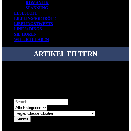
ROMANTIK
SPANNUNG
LESESTOFF
LIEBLINGSGETRÖTE
LIEBLINGSTWEETS
LINKS+DINGS
SIE HÖREN
WILL ICH HABEN
ARTIKEL FILTERN
Bei über 5200 Artikeln im Blog muss man manchmal ein bisschen
systematischer suchen.
Einfach eine Kategorie markieren, ein passendes Schlagwort
auswählen und suchen lassen.