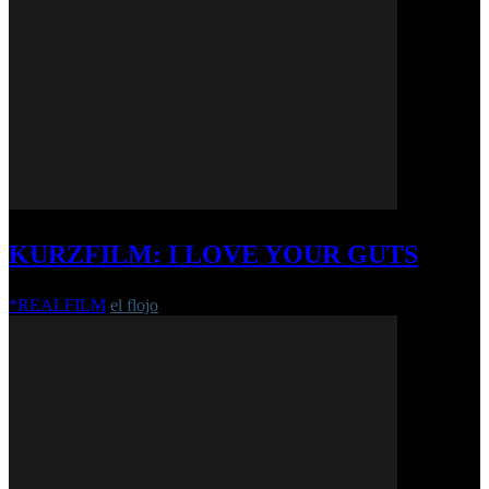
KURZFILM: I LOVE YOUR GUTS
*REALFILM
el flojo
-
10. März 2021