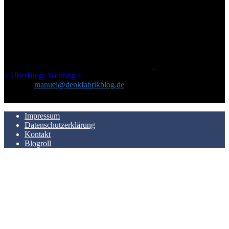
ÜBER DENKFABRIKBLOG
Ursprünglich vor über 25 Jahren mal dazu gedacht, den ganzen im
Netz gefundenen Kram, den ich meinen Freunden immer per Mail
geschickt habe, an einem Ort zu bündeln, ist das hier mit der Zeit zu
einem Blog geworden, das man auf dem Schirm haben sollte, wenn
man Kurzfilme mag und auch drumherum nichts gegen Fotos,
LinkTipps und gelegentlichen Kokolores hat.
_
<
UberBlogr Webring
>
Kontakt:
manuel@denkfabrikblog.de
AUCH HIER ZU FINDEN
Impressum
Datenschutzerklärung
Kontakt
Blogroll