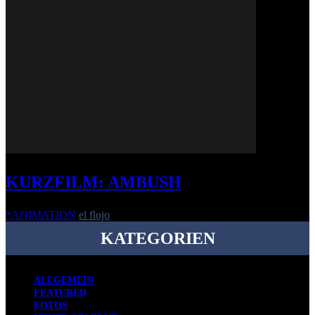
KURZFILM: AMBUSH
*ANIMATION
el flojo
-
19. Mai 2025
KATEGORIEN
ALLGEMEIN
FEATURED
FOTOS