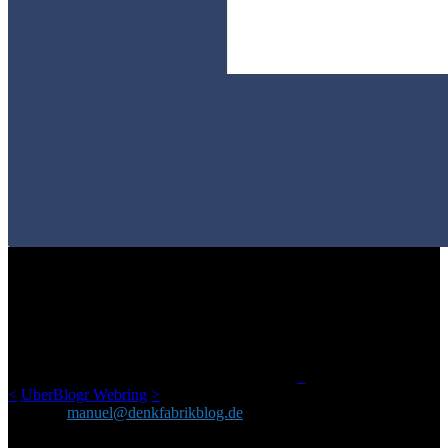
ÜBER DENKFABRIKBLOG
Ursprünglich vor über 25 Jahren mal dazu gedacht, den ganzen im
Netz gefundenen Kram, den ich meinen Freunden immer per Mail
geschickt habe, an einem Ort zu bündeln, ist das hier mit der Zeit zu
einem Blog geworden, das man auf dem Schirm haben sollte, wenn
man Kurzfilme mag und auch drumherum nichts gegen Fotos,
LinkTipps und gelegentlichen Kokolores hat.
_
<
UberBlogr Webring
>
Kontakt:
manuel@denkfabrikblog.de
AUCH HIER ZU FINDEN