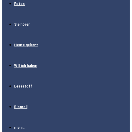
Fotos
Sie hören
Heute gelernt
Will ich haben
Lesestoff
Blogroll
mehr…