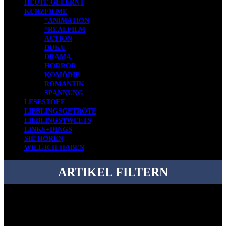
HEUTE GELERNT
KURZFILME
*ANIMATION
*REALFILM
ACTION
DOKU
DRAMA
HORROR
KOMÖDIE
ROMANTIK
SPANNUNG
LESESTOFF
LIEBLINGSGETRÖTE
LIEBLINGSTWEETS
LINKS+DINGS
SIE HÖREN
WILL ICH HABEN
ARTIKEL FILTERN
Bei über 5200 Artikeln im Blog muss man manchmal ein bisschen
systematischer suchen.