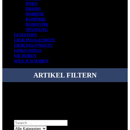
DOKU
DRAMA
HORROR
KOMÖDIE
ROMANTIK
SPANNUNG
LESESTOFF
LIEBLINGSGETRÖTE
LIEBLINGSTWEETS
LINKS+DINGS
SIE HÖREN
WILL ICH HABEN
ARTIKEL FILTERN
Bei über 5200 Artikeln im Blog muss man manchmal ein bisschen
systematischer suchen.
Einfach eine Kategorie markieren, ein passendes Schlagwort
auswählen und suchen lassen.