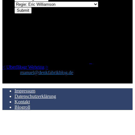
ÜBER DENKFABRIKBLOG
Ursprünglich vor über 25 Jahren mal dazu gedacht, den ganzen im
Netz gefundenen Kram, den ich meinen Freunden immer per Mail
geschickt habe, an einem Ort zu bündeln, ist das hier mit der Zeit zu
einem Blog geworden, das man auf dem Schirm haben sollte, wenn
man Kurzfilme mag und auch drumherum nichts gegen Fotos,
LinkTipps und gelegentlichen Kokolores hat.
_
<
UberBlogr Webring
>
Kontakt:
manuel@denkfabrikblog.de
AUCH HIER ZU FINDEN
Impressum
Datenschutzerklärung
Kontakt
Blogroll