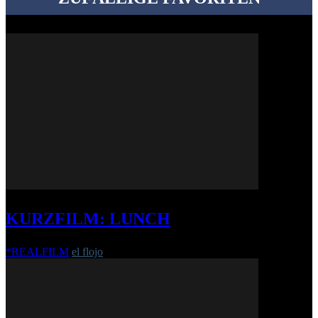
KURZFILM: LUNCH
*REALFILM
el flojo
-
12. Januar 2017