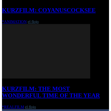
KURZFILM: COYANUSCOCKSEE
*ANIMATION
el flojo
-
28. Februar 2017
KURZFILM: THE MOST
WONDERFUL TIME OF THE YEAR
*REALFILM
el flojo
-
24. Dezember 2020