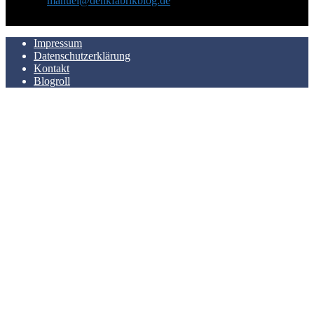
Kontakt:
manuel@denkfabrikblog.de
AUCH HIER ZU FINDEN
Impressum
Datenschutzerklärung
Kontakt
Blogroll