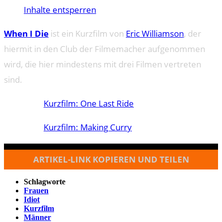
Inhalte entsperren
When I Die
ist ein Kurzfilm von
Eric Williamson
, der
hiermit in den Club der Filmemacher aufgenommen
wird, die hier mindestens mit drei Filmen vertreten
sind.
Kurzfilm: One Last Ride
Kurzfilm: Making Curry
ARTIKEL-LINK KOPIEREN UND TEILEN
Schlagworte
Frauen
Idiot
Kurzfilm
Männer