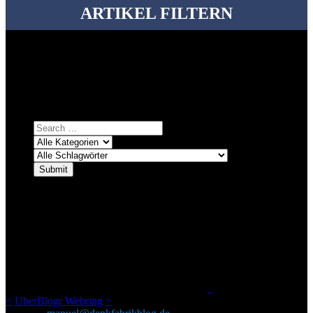
ARTIKEL FILTERN
Bei über 5200 Artikeln im Blog muss man manchmal ein bisschen
systematischer suchen.
Einfach eine Kategorie markieren, ein passendes Schlagwort
auswählen und suchen lassen.
ÜBER DENKFABRIKBLOG
Ursprünglich vor über 25 Jahren mal dazu gedacht, den ganzen im
Netz gefundenen Kram, den ich meinen Freunden immer per Mail
geschickt habe, an einem Ort zu bündeln, ist das hier mit der Zeit zu
einem Blog geworden, das man auf dem Schirm haben sollte, wenn
man Kurzfilme mag und auch drumherum nichts gegen Fotos,
LinkTipps und gelegentlichen Kokolores hat.
_
<
UberBlogr Webring
>