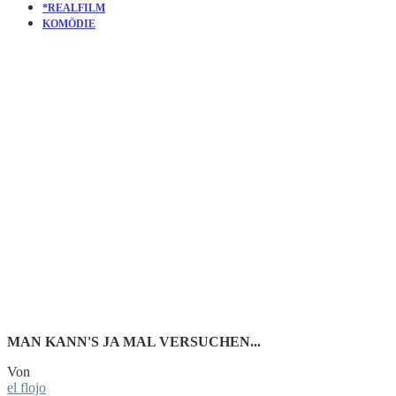
*REALFILM
KOMÖDIE
KURZFILM
WHEN I
DIE
MAN KANN'S JA MAL VERSUCHEN...
Von
el flojo