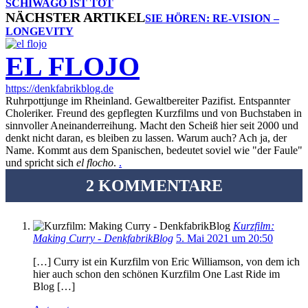
SCHIWAGO IST TOT
NÄCHSTER ARTIKEL
SIE HÖREN: RE-VISION –
LONGEVITY
EL FLOJO
https://denkfabrikblog.de
Ruhrpottjunge im Rheinland. Gewaltbereiter Pazifist. Entspannter
Choleriker. Freund des gepflegten Kurzfilms und von Buchstaben in
sinnvoller Aneinanderreihung. Macht den Scheiß hier seit 2000 und
denkt nicht daran, es bleiben zu lassen. Warum auch? Ach ja, der
Name. Kommt aus dem Spanischen, bedeutet soviel wie "der Faule"
und spricht sich
el flocho
.
.
2 KOMMENTARE
Kurzfilm:
Making Curry - DenkfabrikBlog
5. Mai 2021 um 20:50
[…] Curry ist ein Kurzfilm von Eric Williamson, von dem ich
hier auch schon den schönen Kurzfilm One Last Ride im
Blog […]