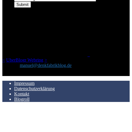
ÜBER DENKFABRIKBLOG
Ursprünglich vor über 25 Jahren mal dazu gedacht, den ganzen im
Netz gefundenen Kram, den ich meinen Freunden immer per Mail
geschickt habe, an einem Ort zu bündeln, ist das hier mit der Zeit zu
einem Blog geworden, das man auf dem Schirm haben sollte, wenn
man Kurzfilme mag und auch drumherum nichts gegen Fotos,
LinkTipps und gelegentlichen Kokolores hat.
_
<
UberBlogr Webring
>
Kontakt:
manuel@denkfabrikblog.de
AUCH HIER ZU FINDEN
Impressum
Datenschutzerklärung
Kontakt
Blogroll