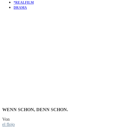
*REALFILM
DRAMA
KURZFILM
ONE LAST
RIDE
WENN SCHON, DENN SCHON.
Von
el flojo