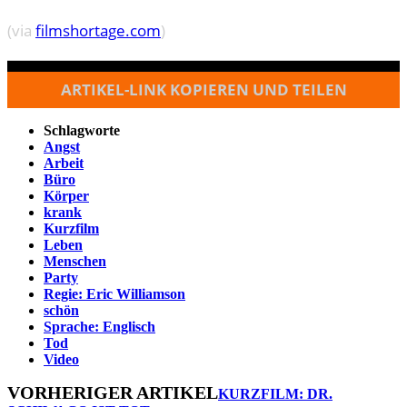
(via
filmshortage.com
)
ARTIKEL-LINK KOPIEREN UND TEILEN
Schlagworte
Angst
Arbeit
Büro
Körper
krank
Kurzfilm
Leben
Menschen
Party
Regie: Eric Williamson
schön
Sprache: Englisch
Tod
Video
VORHERIGER ARTIKEL
KURZFILM: DR.