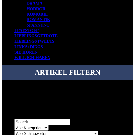
DRAMA
HORROR
KOMÖDIE
ROMANTIK
SPANNUNG
LESESTOFF
LIEBLINGSGETRÖTE
LIEBLINGSTWEETS
LINKS+DINGS
SIE HÖREN
WILL ICH HABEN
ARTIKEL FILTERN
Bei über 5200 Artikeln im Blog muss man manchmal ein bisschen
systematischer suchen.
Einfach eine Kategorie markieren, ein passendes Schlagwort
auswählen und suchen lassen.