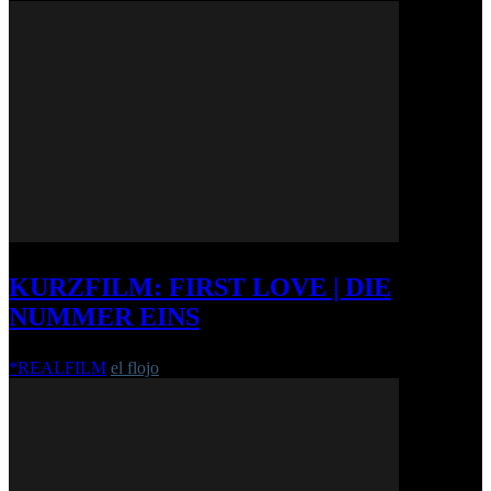
KURZFILM: FIRST LOVE | DIE
NUMMER EINS
*REALFILM
el flojo
-
26. Juli 2012