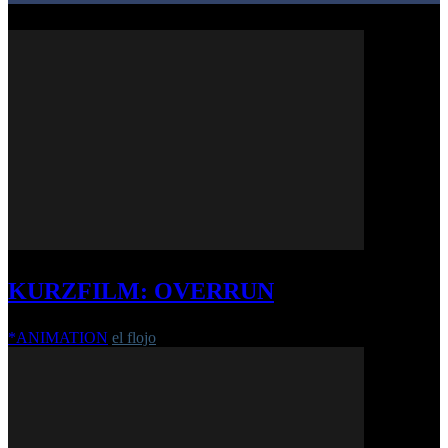
KURZFILM: OVERRUN
*ANIMATION
el flojo
-
23. Oktober 2019