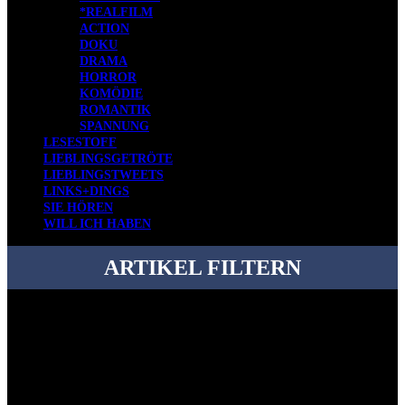
*REALFILM
ACTION
DOKU
DRAMA
HORROR
KOMÖDIE
ROMANTIK
SPANNUNG
LESESTOFF
LIEBLINGSGETRÖTE
LIEBLINGSTWEETS
LINKS+DINGS
SIE HÖREN
WILL ICH HABEN
ARTIKEL FILTERN
Bei über 5200 Artikeln im Blog muss man manchmal ein bisschen
systematischer suchen.
Einfach eine Kategorie markieren, ein passendes Schlagwort
auswählen und suchen lassen.