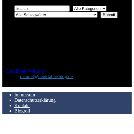
ÜBER DENKFABRIKBLOG
Ursprünglich vor über 25 Jahren mal dazu gedacht, den ganzen im
Netz gefundenen Kram, den ich meinen Freunden immer per Mail
geschickt habe, an einem Ort zu bündeln, ist das hier mit der Zeit zu
einem Blog geworden, das man auf dem Schirm haben sollte, wenn
man Kurzfilme mag und auch drumherum nichts gegen Fotos,
LinkTipps und gelegentlichen Kokolores hat.
_
<
UberBlogr Webring
>
Kontakt:
manuel@denkfabrikblog.de
AUCH HIER ZU FINDEN
Impressum
Datenschutzerklärung
Kontakt
Blogroll