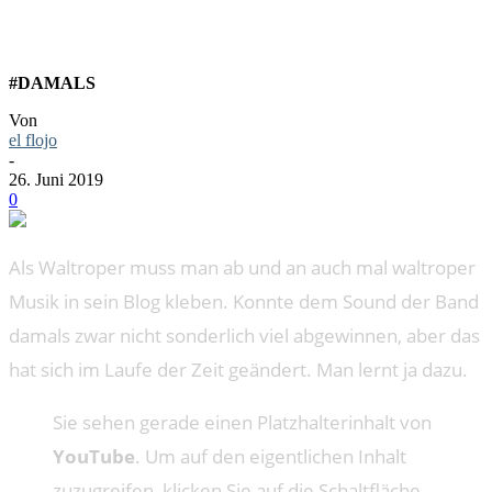
#DAMALS
Von
el flojo
-
26. Juni 2019
0
Als Waltroper muss man ab und an auch mal waltroper
Musik in sein Blog kleben. Konnte dem Sound der Band
damals zwar nicht sonderlich viel abgewinnen, aber das
hat sich im Laufe der Zeit geändert. Man lernt ja dazu.
Sie sehen gerade einen Platzhalterinhalt von
YouTube
. Um auf den eigentlichen Inhalt
zuzugreifen, klicken Sie auf die Schaltfläche