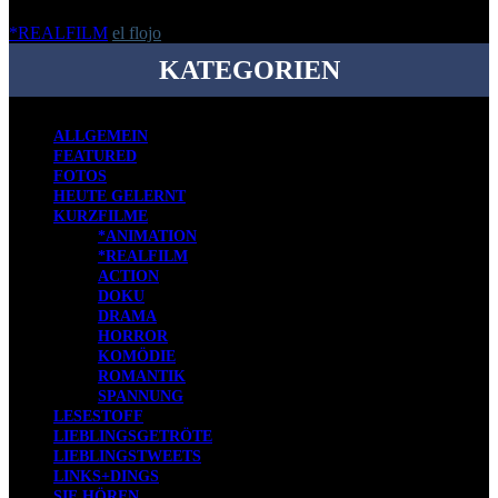
*REALFILM
el flojo
-
20. August 2024
KATEGORIEN
ALLGEMEIN
FEATURED
FOTOS
HEUTE GELERNT
KURZFILME
*ANIMATION
*REALFILM
ACTION
DOKU
DRAMA
HORROR
KOMÖDIE
ROMANTIK
SPANNUNG
LESESTOFF
LIEBLINGSGETRÖTE
LIEBLINGSTWEETS
LINKS+DINGS
SIE HÖREN