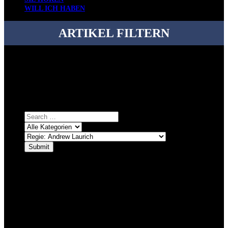
WILL ICH HABEN
ARTIKEL FILTERN
Bei über 5200 Artikeln im Blog muss man manchmal ein bisschen
systematischer suchen.
Einfach eine Kategorie markieren, ein passendes Schlagwort
auswählen und suchen lassen.
ÜBER DENKFABRIKBLOG
Ursprünglich vor über 25 Jahren mal dazu gedacht, den ganzen im
Netz gefundenen Kram, den ich meinen Freunden immer per Mail
geschickt habe, an einem Ort zu bündeln, ist das hier mit der Zeit zu
einem Blog geworden, das man auf dem Schirm haben sollte, wenn
man Kurzfilme mag und auch drumherum nichts gegen Fotos,