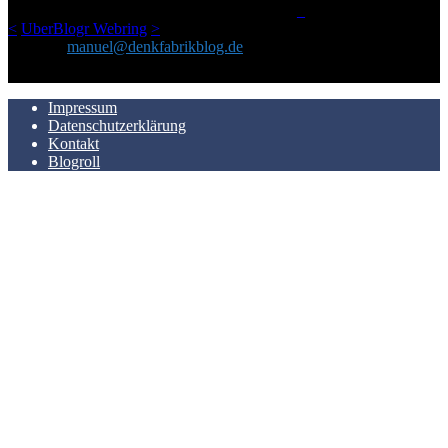
LinkTipps und gelegentlichen Kokolores hat.
_
<
UberBlogr Webring
>
Kontakt:
manuel@denkfabrikblog.de
AUCH HIER ZU FINDEN
Impressum
Datenschutzerklärung
Kontakt
Blogroll