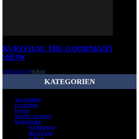
KURZFILM: THE GOODNIGHT
SHOW
*REALFILM
el flojo
-
10. September 2019
KATEGORIEN
ALLGEMEIN
FEATURED
FOTOS
HEUTE GELERNT
KURZFILME
*ANIMATION
*REALFILM