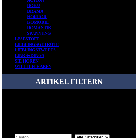
ACTION
DOKU
DRAMA
HORROR
KOMÖDIE
ROMANTIK
SPANNUNG
LESESTOFF
LIEBLINGSGETRÖTE
LIEBLINGSTWEETS
LINKS+DINGS
SIE HÖREN
WILL ICH HABEN
ARTIKEL FILTERN
Bei über 5200 Artikeln im Blog muss man manchmal ein bisschen
systematischer suchen.
Einfach eine Kategorie markieren, ein passendes Schlagwort
auswählen und suchen lassen.