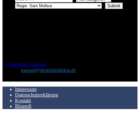
ÜBER DENKFABRIKBLOG
Ursprünglich vor über 25 Jahren mal dazu gedacht, den ganzen im
Netz gefundenen Kram, den ich meinen Freunden immer per Mail
geschickt habe, an einem Ort zu bündeln, ist das hier mit der Zeit zu
einem Blog geworden, das man auf dem Schirm haben sollte, wenn
man Kurzfilme mag und auch drumherum nichts gegen Fotos,
LinkTipps und gelegentlichen Kokolores hat.
_
<
UberBlogr Webring
>
Kontakt:
manuel@denkfabrikblog.de
AUCH HIER ZU FINDEN
Impressum
Datenschutzerklärung
Kontakt
Blogroll