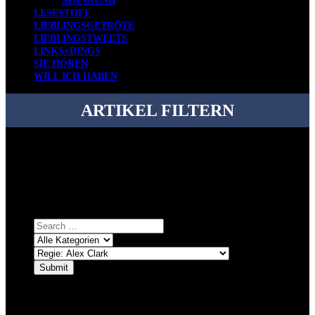
SPANNUNG
LESESTOFF
LIEBLINGSGETRÖTE
LIEBLINGSTWEETS
LINKS+DINGS
SIE HÖREN
WILL ICH HABEN
ARTIKEL FILTERN
Bei über 5200 Artikeln im Blog muss man manchmal ein bisschen
systematischer suchen.
Einfach eine Kategorie markieren, ein passendes Schlagwort
auswählen und suchen lassen.
ÜBER DENKFABRIKBLOG