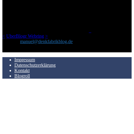
Ursprünglich vor über 25 Jahren mal dazu gedacht, den ganzen im
Netz gefundenen Kram, den ich meinen Freunden immer per Mail
geschickt habe, an einem Ort zu bündeln, ist das hier mit der Zeit zu
einem Blog geworden, das man auf dem Schirm haben sollte, wenn
man Kurzfilme mag und auch drumherum nichts gegen Fotos,
LinkTipps und gelegentlichen Kokolores hat.
_
<
UberBlogr Webring
>
Kontakt:
manuel@denkfabrikblog.de
AUCH HIER ZU FINDEN
Impressum
Datenschutzerklärung
Kontakt
Blogroll