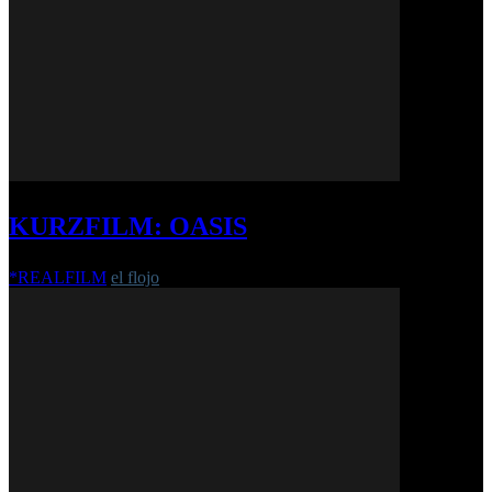
KURZFILM: OASIS
*REALFILM
el flojo
-
11. Mai 2017