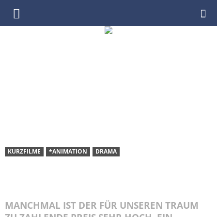
DenkfabrikBlog
KURZFILME
*ANIMATION
DRAMA
KURZFILM: KIWI! | DEIN
GROSSER TRAUM
MANCHMAL IST DER FÜR UNSEREN TRAUM