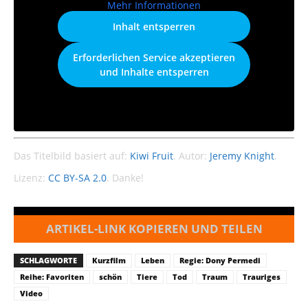
Mehr Informationen
Inhalt entsperren
Erforderlichen Service akzeptieren
und Inhalte entsperren
Das Titelbild basiert auf:
Kiwi Fruit
. Autor:
Jeremy Knight
.
Lizenz:
CC BY-SA 2.0
. Danke!
ARTIKEL-LINK KOPIEREN UND TEILEN
SCHLAGWORTE
Kurzfilm
Leben
Regie: Dony Permedi
Reihe: Favoriten
schön
Tiere
Tod
Traum
Trauriges
Video