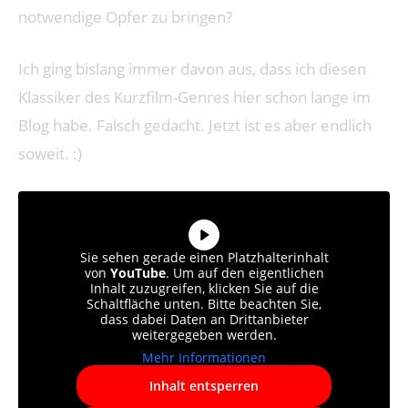
notwendige Opfer zu bringen?
Ich ging bislang immer davon aus, dass ich diesen
Klassiker des Kurzfilm-Genres hier schon lange im
Blog habe. Falsch gedacht. Jetzt ist es aber endlich
soweit. :)
Sie sehen gerade einen Platzhalterinhalt
von
YouTube
. Um auf den eigentlichen
Inhalt zuzugreifen, klicken Sie auf die
Schaltfläche unten. Bitte beachten Sie,
dass dabei Daten an Drittanbieter
weitergegeben werden.
Mehr Informationen
Inhalt entsperren