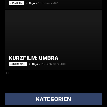
el flojo
-
10. Februar 2021
*REALFILM
KURZFILM: UMBRA
el flojo
-
29. September 2010
*ANIMATION
KATEGORIEN