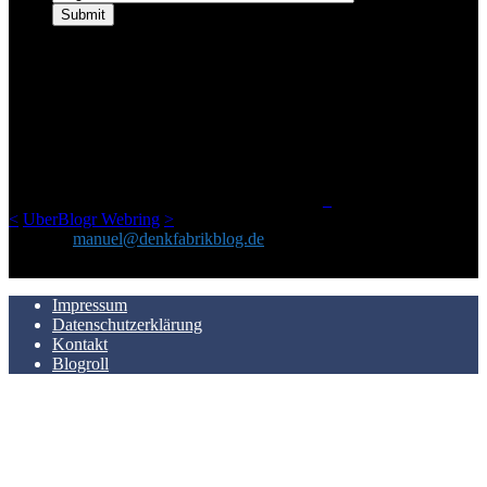
ÜBER DENKFABRIKBLOG
Ursprünglich vor über 25 Jahren mal dazu gedacht, den ganzen im
Netz gefundenen Kram, den ich meinen Freunden immer per Mail
geschickt habe, an einem Ort zu bündeln, ist das hier mit der Zeit zu
einem Blog geworden, das man auf dem Schirm haben sollte, wenn
man Kurzfilme mag und auch drumherum nichts gegen Fotos,
LinkTipps und gelegentlichen Kokolores hat.
_
<
UberBlogr Webring
>
Kontakt:
manuel@denkfabrikblog.de
AUCH HIER ZU FINDEN
Impressum
Datenschutzerklärung
Kontakt
Blogroll