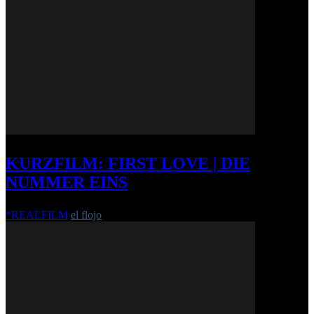
KURZFILM: FIRST LOVE | DIE
NUMMER EINS
*REALFILM
el flojo
-
26. Juli 2012