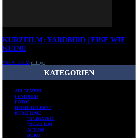
KURZFILM: YARDBIRD | EINE WIE
KEINE
*REALFILM
el flojo
-
17. Oktober 2014
KATEGORIEN
ALLGEMEIN
FEATURED
FOTOS
HEUTE GELERNT
KURZFILME
*ANIMATION
*REALFILM
ACTION
DOKU