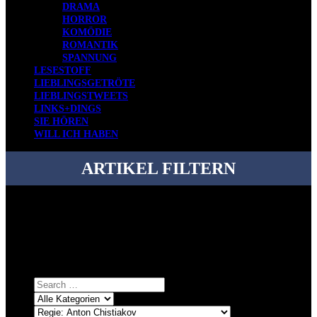
DRAMA
HORROR
KOMÖDIE
ROMANTIK
SPANNUNG
LESESTOFF
LIEBLINGSGETRÖTE
LIEBLINGSTWEETS
LINKS+DINGS
SIE HÖREN
WILL ICH HABEN
ARTIKEL FILTERN
Bei über 5200 Artikeln im Blog muss man manchmal ein bisschen
systematischer suchen.
Einfach eine Kategorie markieren, ein passendes Schlagwort
auswählen und suchen lassen.