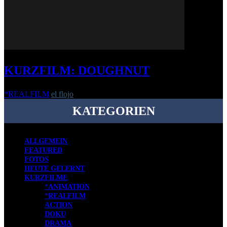
KURZFILM: DOUGHNUT
*REALFILM
el flojo
-
6. Januar 2022
KATEGORIEN
ALLGEMEIN
FEATURED
FOTOS
HEUTE GELERNT
KURZFILME
*ANIMATION
*REALFILM
ACTION
DOKU
DRAMA