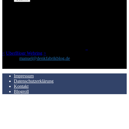
ÜBER DENKFABRIKBLOG
Ursprünglich vor über 25 Jahren mal dazu gedacht, den ganzen im
Netz gefundenen Kram, den ich meinen Freunden immer per Mail
geschickt habe, an einem Ort zu bündeln, ist das hier mit der Zeit zu
einem Blog geworden, das man auf dem Schirm haben sollte, wenn
man Kurzfilme mag und auch drumherum nichts gegen Fotos,
LinkTipps und gelegentlichen Kokolores hat.
_
<
UberBlogr Webring
>
Kontakt:
manuel@denkfabrikblog.de
AUCH HIER ZU FINDEN
Impressum
Datenschutzerklärung
Kontakt
Blogroll