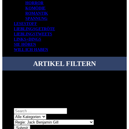
HORROR
KOMÖDIE
ROMANTIK
SPANNUNG
LESESTOFF
LIEBLINGSGETRÖTE
LIEBLINGSTWEETS
LINKS+DINGS
SIE HÖREN
WILL ICH HABEN
ARTIKEL FILTERN
Bei über 5200 Artikeln im Blog muss man manchmal ein bisschen
systematischer suchen.
Einfach eine Kategorie markieren, ein passendes Schlagwort
auswählen und suchen lassen.