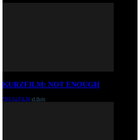
KURZFILM: NOT ENOUGH
*REALFILM
el flojo
-
15. April 2022