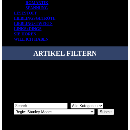
ROMANTIK
SPANNUNG
LESESTOFF
LIEBLINGSGETRÖTE
LIEBLINGSTWEETS
LINKS+DINGS
SIE HÖREN
WILL ICH HABEN
ARTIKEL FILTERN
Bei über 5200 Artikeln im Blog muss man manchmal ein bisschen
systematischer suchen.
Einfach eine Kategorie markieren, ein passendes Schlagwort
auswählen und suchen lassen.
ÜBER DENKFABRIKBLOG