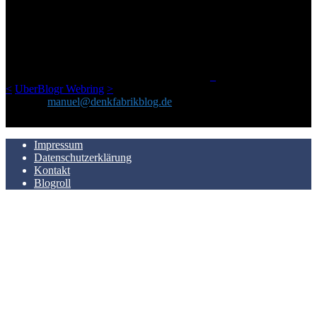
Ursprünglich vor über 25 Jahren mal dazu gedacht, den ganzen im
Netz gefundenen Kram, den ich meinen Freunden immer per Mail
geschickt habe, an einem Ort zu bündeln, ist das hier mit der Zeit zu
einem Blog geworden, das man auf dem Schirm haben sollte, wenn
man Kurzfilme mag und auch drumherum nichts gegen Fotos,
LinkTipps und gelegentlichen Kokolores hat.
_
<
UberBlogr Webring
>
Kontakt:
manuel@denkfabrikblog.de
AUCH HIER ZU FINDEN
Impressum
Datenschutzerklärung
Kontakt
Blogroll