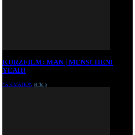
KURZFILM: MAN | MENSCHEN!
YEAH!
*ANIMATION
el flojo
-
9. Januar 2013