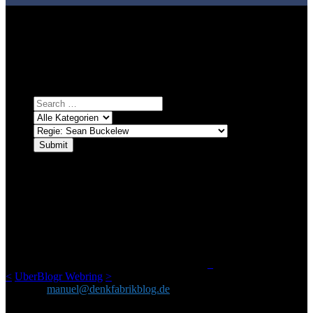
Bei über 5200 Artikeln im Blog muss man manchmal ein bisschen
systematischer suchen.
Einfach eine Kategorie markieren, ein passendes Schlagwort
auswählen und suchen lassen.
ÜBER DENKFABRIKBLOG
Ursprünglich vor über 25 Jahren mal dazu gedacht, den ganzen im
Netz gefundenen Kram, den ich meinen Freunden immer per Mail
geschickt habe, an einem Ort zu bündeln, ist das hier mit der Zeit zu
einem Blog geworden, das man auf dem Schirm haben sollte, wenn
man Kurzfilme mag und auch drumherum nichts gegen Fotos,
LinkTipps und gelegentlichen Kokolores hat.
_
<
UberBlogr Webring
>
Kontakt:
manuel@denkfabrikblog.de
AUCH HIER ZU FINDEN