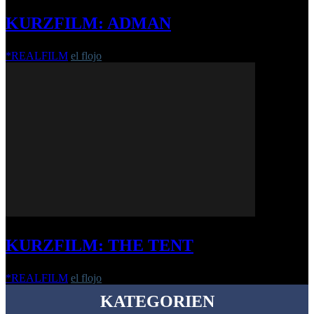
KURZFILM: ADMAN
*REALFILM
el flojo
-
25. April 2019
KURZFILM: THE TENT
*REALFILM
el flojo
-
4. Mai 2021
KATEGORIEN