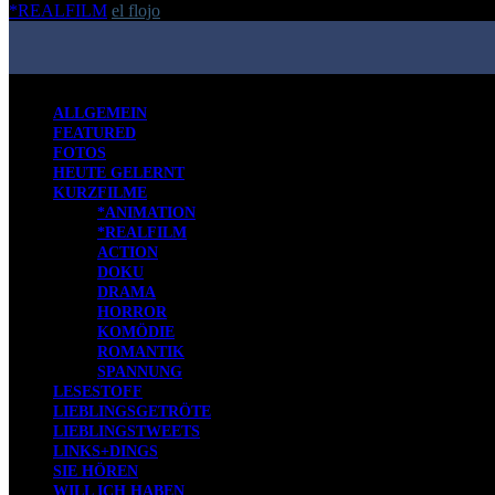
*REALFILM
el flojo
-
1. August 2018
ALLGEMEIN
FEATURED
FOTOS
HEUTE GELERNT
KURZFILME
*ANIMATION
*REALFILM
ACTION
DOKU
DRAMA
HORROR
KOMÖDIE
ROMANTIK
SPANNUNG
LESESTOFF
LIEBLINGSGETRÖTE
LIEBLINGSTWEETS
LINKS+DINGS
SIE HÖREN
WILL ICH HABEN