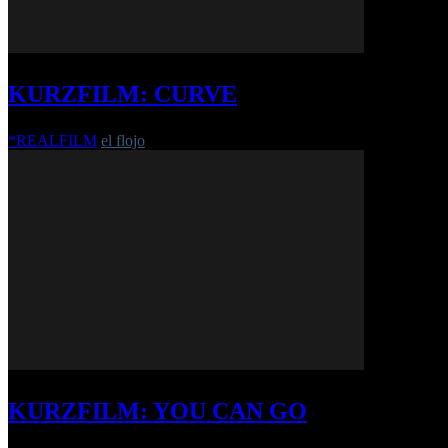
KURZFILM: CURVE
*REALFILM
el flojo
-
20. Juni 2017
KURZFILM: YOU CAN GO