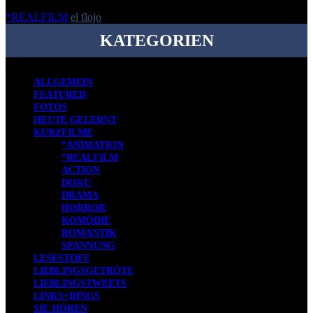
*REALFILM
el flojo
-
24. November 2022
KATEGORIEN
ALLGEMEIN
FEATURED
FOTOS
HEUTE GELERNT
KURZFILME
*ANIMATION
*REALFILM
ACTION
DOKU
DRAMA
HORROR
KOMÖDIE
ROMANTIK
SPANNUNG
LESESTOFF
LIEBLINGSGETRÖTE
LIEBLINGSTWEETS
LINKS+DINGS
SIE HÖREN