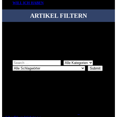
WILL ICH HABEN
ARTIKEL FILTERN
Bei über 5200 Artikeln im Blog muss man manchmal ein bisschen
systematischer suchen.
Einfach eine Kategorie markieren, ein passendes Schlagwort
auswählen und suchen lassen.
ÜBER DENKFABRIKBLOG
Ursprünglich vor über 25 Jahren mal dazu gedacht, den ganzen im
Netz gefundenen Kram, den ich meinen Freunden immer per Mail
geschickt habe, an einem Ort zu bündeln, ist das hier mit der Zeit zu
einem Blog geworden, das man auf dem Schirm haben sollte, wenn
man Kurzfilme mag und auch drumherum nichts gegen Fotos,
LinkTipps und gelegentlichen Kokolores hat.
_