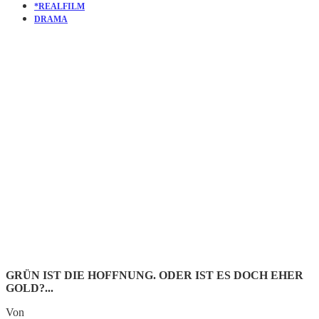
*REALFILM
DRAMA
KURZFILM
CASH FOR
GOLD
GRÜN IST DIE HOFFNUNG. ODER IST ES DOCH EHER
GOLD?...
Von