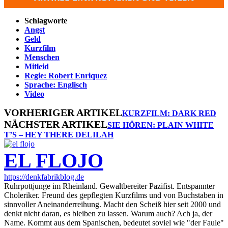
Schlagworte
Angst
Geld
Kurzfilm
Menschen
Mitleid
Regie: Robert Enriquez
Sprache: Englisch
Video
VORHERIGER ARTIKEL
KURZFILM: DARK RED
NÄCHSTER ARTIKEL
SIE HÖREN: PLAIN WHITE
T’S – HEY THERE DELILAH
EL FLOJO
https://denkfabrikblog.de
Ruhrpottjunge im Rheinland. Gewaltbereiter Pazifist. Entspannter
Choleriker. Freund des gepflegten Kurzfilms und von Buchstaben in
sinnvoller Aneinanderreihung. Macht den Scheiß hier seit 2000 und
denkt nicht daran, es bleiben zu lassen. Warum auch? Ach ja, der
Name. Kommt aus dem Spanischen, bedeutet soviel wie "der Faule"