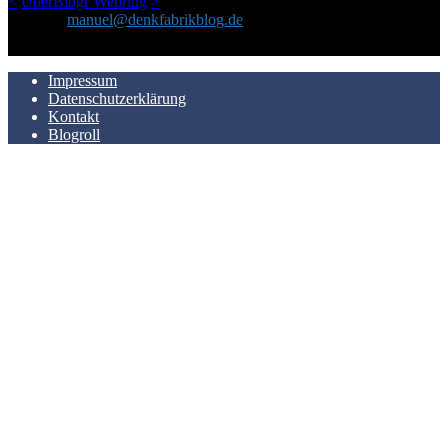
<
UberBlogr Webring
>
Kontakt:
manuel@denkfabrikblog.de
AUCH HIER ZU FINDEN
Impressum
Datenschutzerklärung
Kontakt
Blogroll