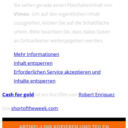
Sie sehen gerade einen Platzhalterinhalt von
Vimeo
. Um auf den eigentlichen Inhalt
zuzugreifen, klicken Sie auf die Schaltfläche
unten. Bitte beachten Sie, dass dabei Daten
an Drittanbieter weitergegeben werden.
Mehr Informationen
Inhalt entsperren
Erforderlichen Service akzeptieren und
Inhalte entsperren
Cash for gold
ist ein Kurzfilm von
Robert Enriquez
.
(via
shortoftheweek.com
)
ARTIKEL-LINK KOPIEREN UND TEILEN