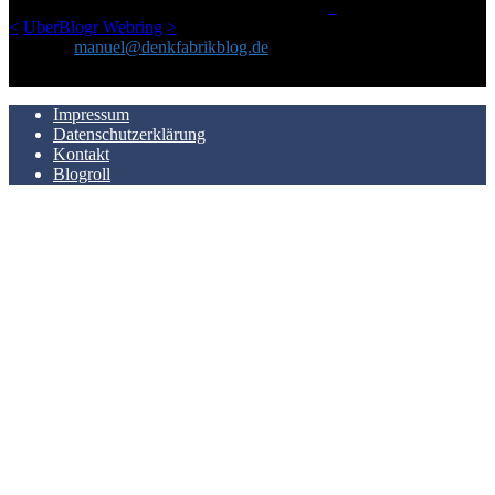
LinkTipps und gelegentlichen Kokolores hat.
_
<
UberBlogr Webring
>
Kontakt:
manuel@denkfabrikblog.de
AUCH HIER ZU FINDEN
Impressum
Datenschutzerklärung
Kontakt
Blogroll