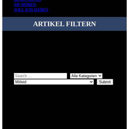
SIE HÖREN
WILL ICH HABEN
ARTIKEL FILTERN
Bei über 5200 Artikeln im Blog muss man manchmal ein bisschen
systematischer suchen.
Einfach eine Kategorie markieren, ein passendes Schlagwort
auswählen und suchen lassen.
ÜBER DENKFABRIKBLOG
Ursprünglich vor über 25 Jahren mal dazu gedacht, den ganzen im
Netz gefundenen Kram, den ich meinen Freunden immer per Mail
geschickt habe, an einem Ort zu bündeln, ist das hier mit der Zeit zu
einem Blog geworden, das man auf dem Schirm haben sollte, wenn
man Kurzfilme mag und auch drumherum nichts gegen Fotos,