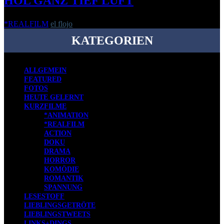
HOL GANZ TIEF LUFT
*REALFILM
el flojo
-
12. Februar 2015
KATEGORIEN
ALLGEMEIN
FEATURED
FOTOS
HEUTE GELERNT
KURZFILME
*ANIMATION
*REALFILM
ACTION
DOKU
DRAMA
HORROR
KOMÖDIE
ROMANTIK
SPANNUNG
LESESTOFF
LIEBLINGSGETRÖTE
LIEBLINGSTWEETS
LINKS+DINGS