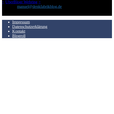
<
UberBlogr Webring
>
Kontakt:
manuel@denkfabrikblog.de
AUCH HIER ZU FINDEN
Impressum
Datenschutzerklärung
Kontakt
Blogroll