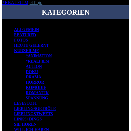
*REALFILM
el flojo
-
25. August 2017
KATEGORIEN
ALLGEMEIN
FEATURED
FOTOS
HEUTE GELERNT
KURZFILME
*ANIMATION
*REALFILM
ACTION
DOKU
DRAMA
HORROR
KOMÖDIE
ROMANTIK
SPANNUNG
LESESTOFF
LIEBLINGSGETRÖTE
LIEBLINGSTWEETS
LINKS+DINGS
SIE HÖREN
WILL ICH HABEN