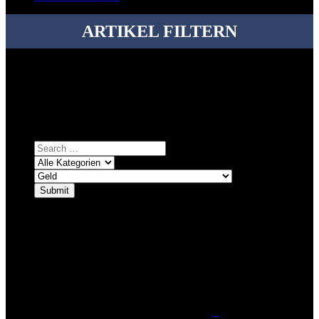
ARTIKEL FILTERN
Bei über 5200 Artikeln im Blog muss man manchmal ein bisschen
systematischer suchen.
Einfach eine Kategorie markieren, ein passendes Schlagwort
auswählen und suchen lassen.
ÜBER DENKFABRIKBLOG
Ursprünglich vor über 25 Jahren mal dazu gedacht, den ganzen im
Netz gefundenen Kram, den ich meinen Freunden immer per Mail
geschickt habe, an einem Ort zu bündeln, ist das hier mit der Zeit zu
einem Blog geworden, das man auf dem Schirm haben sollte, wenn
man Kurzfilme mag und auch drumherum nichts gegen Fotos,
LinkTipps und gelegentlichen Kokolores hat.
_