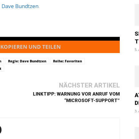
n
Dave Bundtzen
.
S
T
 KOPIEREN UND TEILEN
5.
n
Regie: Dave Bundtzen
Reihe: Favoriten
t
NÄCHSTER ARTIKEL
LINKTIPP: WARNUNG VOR ANRUF VOM
A
“MICROSOFT-SUPPORT”
D
3.
O