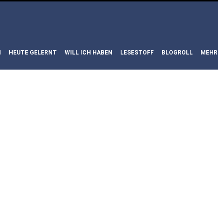
N
HEUTE GELERNT
WILL ICH HABEN
LESESTOFF
BLOGROLL
MEHR
LM: THE RE
 | VOM PEN
R UNERBITTL
T