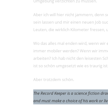
Umgebung verzichten zu müssen.
Aber ich will hier nicht jammern, denn s
sein lassen und mir einen neuen Job s
Leuten, die wirklich Kilometer fressen, 
Wo das alles mal enden wird, wenn wir 
immer mobiler werden? Wenn wir imme
arbeiten? Ich hab nicht den leisesten S
ist so schön umgesetzt wie es traurig ist
Aber trotzdem schön.
The Record Keeper is a science fiction d
and must make a choice of his work or liv