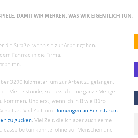
IELE, DAMIT WIR MERKEN, WAS WIR EIGENTLICH TUN.
er die Straße, wenn sie zur Arbeit gehen.
dem Fahrrad in die Firma.
arbeiten.
über 3200 Kilometer, um zur Arbeit zu gelangen.
einer Viertelstunde, so dass ich eine ganze Menge
zu kommen. Und erst, wenn ich in B wie Büro
rbeit an. Viel Zeit, um
Unmengen an Buchstaben
men zu gucken
. Viel Zeit, die ich aber auch gerne
u dasselbe tun könnte, ohne auf Menschen und