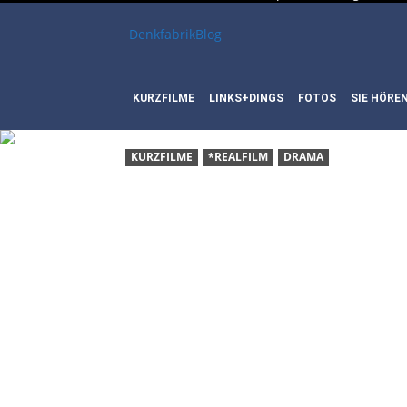
DenkfabrikBlog
KURZFILME
LINKS+DINGS
FOTOS
SIE HÖRE
KURZFILME
*REALFILM
DRAMA
KURZFI
KEEPER
UND DE
DER ZEI