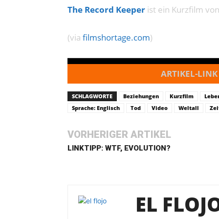
The Record Keeper
ist ein Kurzfilm vo
(via
filmshortage.com
)
ARTIKEL-LINK
SCHLAGWORTE
Beziehungen
Kurzfilm
Lebe
Sprache: Englisch
Tod
Video
Weltall
Zei
VORHERIGER ARTIKEL
LINKTIPP: WTF, EVOLUTION?
EL FLOJ