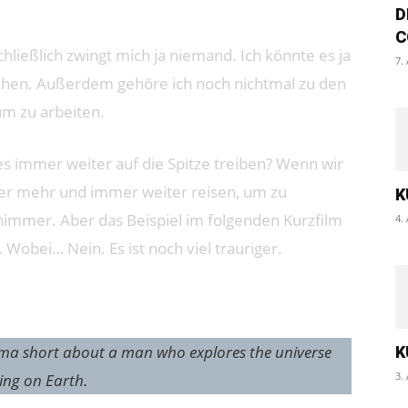
D
C
chließlich zwingt mich ja niemand. Ich könnte es ja
7.
uchen. Außerdem gehöre ich noch nichtmal zu den
um zu arbeiten.
es immer weiter auf die Spitze treiben? Wenn wir
r mehr und immer weiter reisen, um zu
K
chimmer. Aber das Beispiel im folgenden Kurzfilm
4.
. Wobei… Nein. Es ist noch viel trauriger.
rama short about a man who explores the universe
K
3.
ing on Earth.