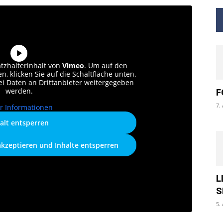
atzhalterinhalt von
Vimeo
. Um auf den
n, klicken Sie auf die Schaltfläche unten.
bei Daten an Drittanbieter weitergegeben
werden.
F
7.
r Informationen
alt entsperren
akzeptieren und Inhalte entsperren
L
S
5.