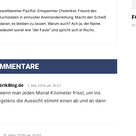
waltbereiter Pazifist. Entspannter Choleriker. Freund des
F
Buchstaben in sinnvoller Aneinanderreihung. Macht den Scheiß
 daran, es bleiben zu lassen. Warum auch? Ach ja, der Name.
31
eutet soviel wie "der Faule" und spricht sich
el flocho
.
.
OMMENTARE
brikBlog.de
1. Mai 2014 um 18:27
, wenn man jeden Monat Kilometer frisst, um ins
gstens die Aussicht stimmt einen ab und an dann
15. März 2016 um 20:50