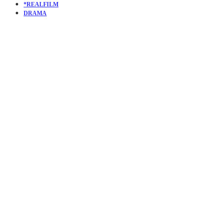
*REALFILM
DRAMA
KURZFILM
SINGLE
RESIDENC
OCCUPAN