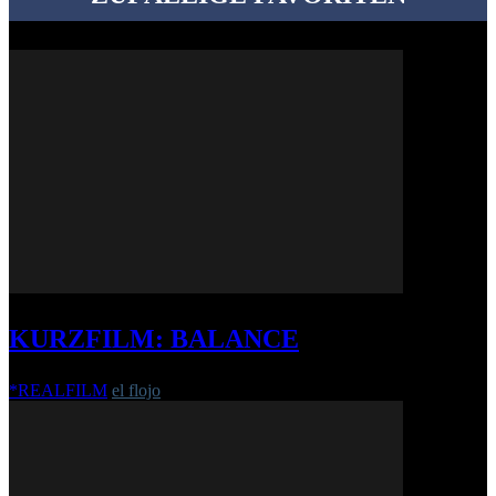
KURZFILM: BALANCE
*REALFILM
el flojo
-
4. Oktober 2017