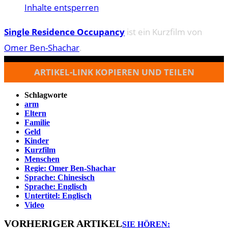
Inhalte entsperren
Single Residence Occupancy
ist ein Kurzfilm von
Omer Ben-Shachar
.
ARTIKEL-LINK KOPIEREN UND TEILEN
Schlagworte
arm
Eltern
Familie
Geld
Kinder
Kurzfilm
Menschen
Regie: Omer Ben-Shachar
Sprache: Chinesisch
Sprache: Englisch
Untertitel: Englisch
Video
VORHERIGER ARTIKEL
SIE HÖREN: