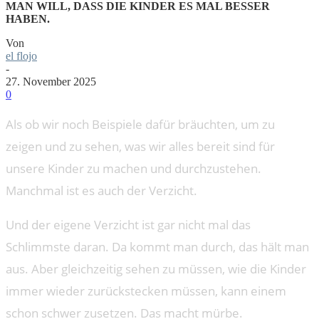
MAN WILL, DASS DIE KINDER ES MAL BESSER
HABEN.
Von
el flojo
-
27. November 2025
0
Als ob wir noch Beispiele dafür bräuchten, um zu
zeigen und zu sehen, was wir alles bereit sind für
unsere Kinder zu machen und durchzustehen.
Manchmal ist es auch der Verzicht.
Und der eigene Verzicht ist gar nicht mal das
Schlimmste daran. Da kommt man durch, das hält man
aus. Aber gleichzeitig sehen zu müssen, wie die Kinder
immer wieder zurückstecken müssen, kann einem
schon schwer zusetzen. Das macht mürbe.