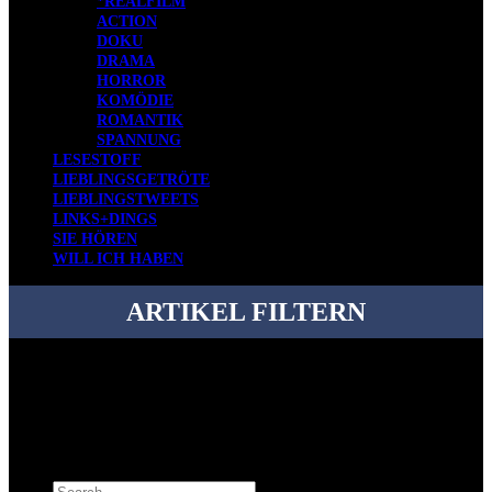
*REALFILM
ACTION
DOKU
DRAMA
HORROR
KOMÖDIE
ROMANTIK
SPANNUNG
LESESTOFF
LIEBLINGSGETRÖTE
LIEBLINGSTWEETS
LINKS+DINGS
SIE HÖREN
WILL ICH HABEN
ARTIKEL FILTERN
Bei über 5200 Artikeln im Blog muss man manchmal ein bisschen
systematischer suchen.
Einfach eine Kategorie markieren, ein passendes Schlagwort
auswählen und suchen lassen.