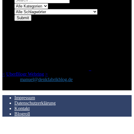
ÜBER DENKFABRIKBLOG
Ursprünglich vor über 25 Jahren mal dazu gedacht, den ganzen im
Netz gefundenen Kram, den ich meinen Freunden immer per Mail
geschickt habe, an einem Ort zu bündeln, ist das hier mit der Zeit zu
einem Blog geworden, das man auf dem Schirm haben sollte, wenn
man Kurzfilme mag und auch drumherum nichts gegen Fotos,
LinkTipps und gelegentlichen Kokolores hat.
_
<
UberBlogr Webring
>
Kontakt:
manuel@denkfabrikblog.de
AUCH HIER ZU FINDEN
Impressum
Datenschutzerklärung
Kontakt
Blogroll