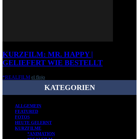
KURZFILM: MR. HAPPY |
GELIEFERT WIE BESTELLT
*REALFILM
el flojo
-
31. März 2015
KATEGORIEN
ALLGEMEIN
FEATURED
FOTOS
HEUTE GELERNT
KURZFILME
*ANIMATION