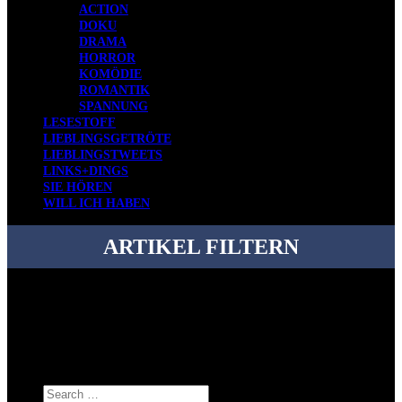
ACTION
DOKU
DRAMA
HORROR
KOMÖDIE
ROMANTIK
SPANNUNG
LESESTOFF
LIEBLINGSGETRÖTE
LIEBLINGSTWEETS
LINKS+DINGS
SIE HÖREN
WILL ICH HABEN
ARTIKEL FILTERN
Bei über 5200 Artikeln im Blog muss man manchmal ein bisschen
systematischer suchen.
Einfach eine Kategorie markieren, ein passendes Schlagwort
auswählen und suchen lassen.