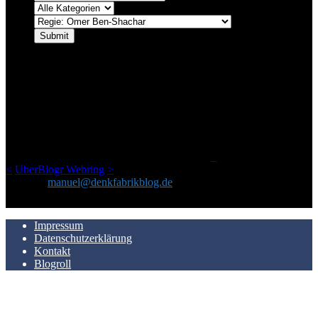
ÜBER DENKFABRIKBLOG
Ursprünglich vor über 25 Jahren mal dazu gedacht, den ganzen im
Netz gefundenen Kram, den ich meinen Freunden immer per Mail
geschickt habe, an einem Ort zu bündeln, ist das hier mit der Zeit zu
einem Blog geworden, das man auf dem Schirm haben sollte, wenn
man Kurzfilme mag und auch drumherum nichts gegen Fotos,
LinkTipps und gelegentlichen Kokolores hat.
_
<
UberBlogr Webring
>
Kontakt:
manuel@denkfabrikblog.de
AUCH HIER ZU FINDEN
Impressum
Datenschutzerklärung
Kontakt
Blogroll