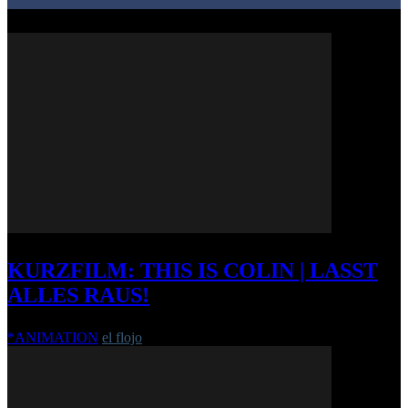
KURZFILM: THIS IS COLIN | LASST
ALLES RAUS!
*ANIMATION
el flojo
-
15. Juni 2013