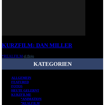
KURZFILM: DAN MILLER
*REALFILM
el flojo
-
20. März 2017
KATEGORIEN
ALLGEMEIN
FEATURED
FOTOS
HEUTE GELERNT
KURZFILME
*ANIMATION
*REALFILM