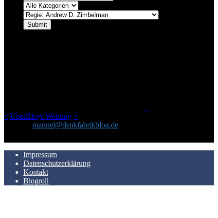
ÜBER DENKFABRIKBLOG
Ursprünglich vor über 25 Jahren mal dazu gedacht, den ganzen im
Netz gefundenen Kram, den ich meinen Freunden immer per Mail
geschickt habe, an einem Ort zu bündeln, ist das hier mit der Zeit zu
einem Blog geworden, das man auf dem Schirm haben sollte, wenn
man Kurzfilme mag und auch drumherum nichts gegen Fotos,
LinkTipps und gelegentlichen Kokolores hat.
_
<
UberBlogr Webring
>
Kontakt:
manuel@denkfabrikblog.de
AUCH HIER ZU FINDEN
Impressum
Datenschutzerklärung
Kontakt
Blogroll