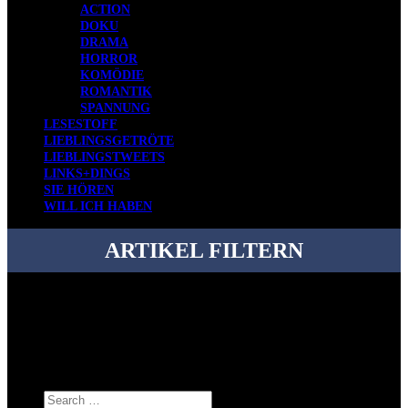
ACTION
DOKU
DRAMA
HORROR
KOMÖDIE
ROMANTIK
SPANNUNG
LESESTOFF
LIEBLINGSGETRÖTE
LIEBLINGSTWEETS
LINKS+DINGS
SIE HÖREN
WILL ICH HABEN
ARTIKEL FILTERN
Bei über 5200 Artikeln im Blog muss man manchmal ein bisschen
systematischer suchen.
Einfach eine Kategorie markieren, ein passendes Schlagwort
auswählen und suchen lassen.