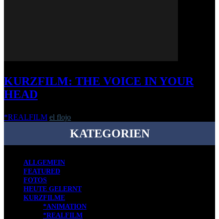
KURZFILM: THE VOICE IN YOUR
HEAD
*REALFILM
el flojo
-
9. September 2020
KATEGORIEN
ALLGEMEIN
FEATURED
FOTOS
HEUTE GELERNT
KURZFILME
*ANIMATION
*REALFILM