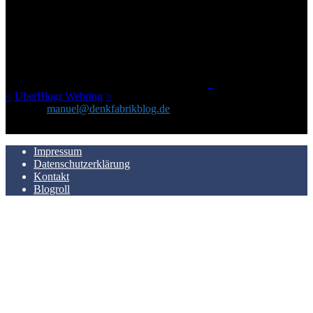
ÜBER DENKFABRIKBLOG
Ursprünglich vor über 25 Jahren mal dazu gedacht, den ganzen im
Netz gefundenen Kram, den ich meinen Freunden immer per Mail
geschickt habe, an einem Ort zu bündeln, ist das hier mit der Zeit zu
einem Blog geworden, das man auf dem Schirm haben sollte, wenn
man Kurzfilme mag und auch drumherum nichts gegen Fotos,
LinkTipps und gelegentlichen Kokolores hat.
_
<
UberBlogr Webring
>
Kontakt:
manuel@denkfabrikblog.de
AUCH HIER ZU FINDEN
Impressum
Datenschutzerklärung
Kontakt
Blogroll