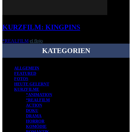
KURZFILM: KINGPINS
*REALFILM
el flojo
-
15. Januar 2020
KATEGORIEN
ALLGEMEIN
FEATURED
FOTOS
HEUTE GELERNT
KURZFILME
*ANIMATION
*REALFILM
ACTION
DOKU
DRAMA
HORROR
KOMÖDIE
ROMANTIK