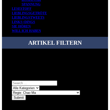
SPANNUNG
LESESTOFF
LIEBLINGSGETRÖTE
LIEBLINGSTWEETS
LINKS+DINGS
SIE HÖREN
WILL ICH HABEN
ARTIKEL FILTERN
Bei über 5200 Artikeln im Blog muss man manchmal ein bisschen
systematischer suchen.
Einfach eine Kategorie markieren, ein passendes Schlagwort
auswählen und suchen lassen.