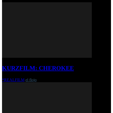
KURZFILM: CHEROKEE
*REALFILM
el flojo
-
20. Januar 2017