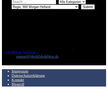
ÜBER DENKFABRIKBLOG
Ursprünglich vor über 25 Jahren mal dazu gedacht, den ganzen im
Netz gefundenen Kram, den ich meinen Freunden immer per Mail
geschickt habe, an einem Ort zu bündeln, ist das hier mit der Zeit zu
einem Blog geworden, das man auf dem Schirm haben sollte, wenn
man Kurzfilme mag und auch drumherum nichts gegen Fotos,
LinkTipps und gelegentlichen Kokolores hat.
_
<
UberBlogr Webring
>
Kontakt:
manuel@denkfabrikblog.de
AUCH HIER ZU FINDEN
Impressum
Datenschutzerklärung
Kontakt
Blogroll