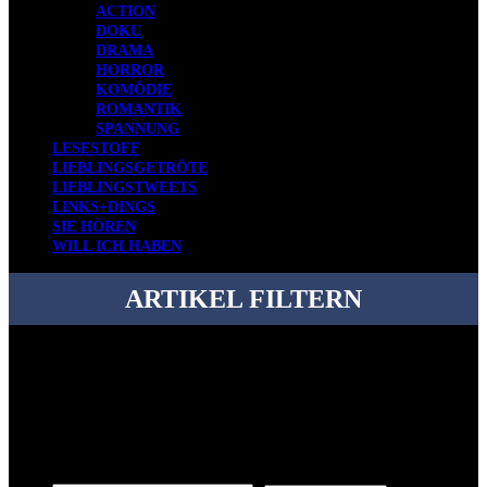
ACTION
DOKU
DRAMA
HORROR
KOMÖDIE
ROMANTIK
SPANNUNG
LESESTOFF
LIEBLINGSGETRÖTE
LIEBLINGSTWEETS
LINKS+DINGS
SIE HÖREN
WILL ICH HABEN
ARTIKEL FILTERN
Bei über 5200 Artikeln im Blog muss man manchmal ein bisschen
systematischer suchen.
Einfach eine Kategorie markieren, ein passendes Schlagwort
auswählen und suchen lassen.