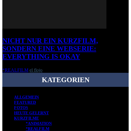
NICHT NUR EIN KURZFILM,
SONDERN EINE WEBSERIE:
EVERYTHING IS OKAY
*REALFILM
el flojo
-
16. August 2017
KATEGORIEN
ALLGEMEIN
FEATURED
FOTOS
HEUTE GELERNT
KURZFILME
*ANIMATION
*REALFILM