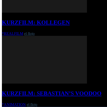
KURZFILM: KOLLEGEN
*REALFILM
el flojo
-
21. August 2023
KURZFILM: SEBASTIAN’S VOODOO
*ANIMATION
el flojo
-
17. Juni 2008