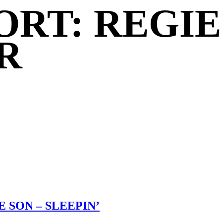
RT: REGIE
R
 SON – SLEEPIN’