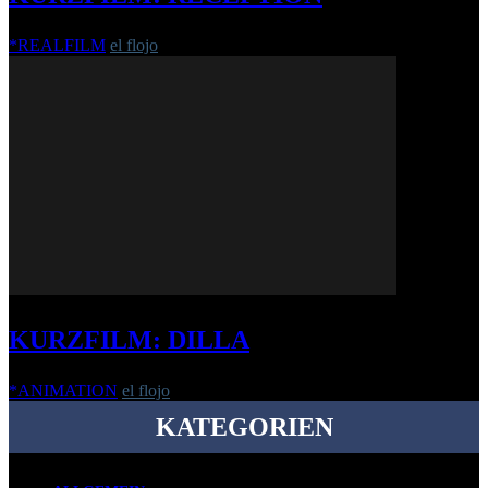
*REALFILM
el flojo
-
27. Juli 2018
KURZFILM: DILLA
*ANIMATION
el flojo
-
27. Oktober 2010
KATEGORIEN