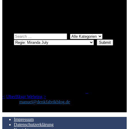
Bei über 5200 Artikeln im Blog muss man manchmal ein bisschen
systematischer suchen.
Einfach eine Kategorie markieren, ein passendes Schlagwort
auswählen und suchen lassen.
ÜBER DENKFABRIKBLOG
Ursprünglich vor über 25 Jahren mal dazu gedacht, den ganzen im
Netz gefundenen Kram, den ich meinen Freunden immer per Mail
geschickt habe, an einem Ort zu bündeln, ist das hier mit der Zeit zu
einem Blog geworden, das man auf dem Schirm haben sollte, wenn
man Kurzfilme mag und auch drumherum nichts gegen Fotos,
LinkTipps und gelegentlichen Kokolores hat.
_
<
UberBlogr Webring
>
Kontakt:
manuel@denkfabrikblog.de
AUCH HIER ZU FINDEN
Impressum
Datenschutzerklärung