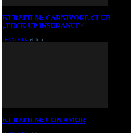
KURZFILM: CARNIVORE CLUB
„FUCK UP INSURANCE“
*REALFILM
el flojo
-
16. März 2016
KURZFILM: CON AMOR