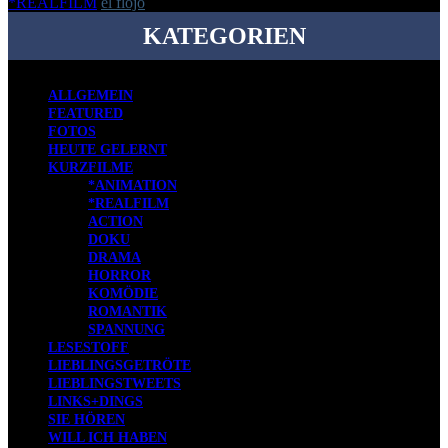
*REALFILM
el flojo
-
1. März 2017
KATEGORIEN
ALLGEMEIN
FEATURED
FOTOS
HEUTE GELERNT
KURZFILME
*ANIMATION
*REALFILM
ACTION
DOKU
DRAMA
HORROR
KOMÖDIE
ROMANTIK
SPANNUNG
LESESTOFF
LIEBLINGSGETRÖTE
LIEBLINGSTWEETS
LINKS+DINGS
SIE HÖREN
WILL ICH HABEN