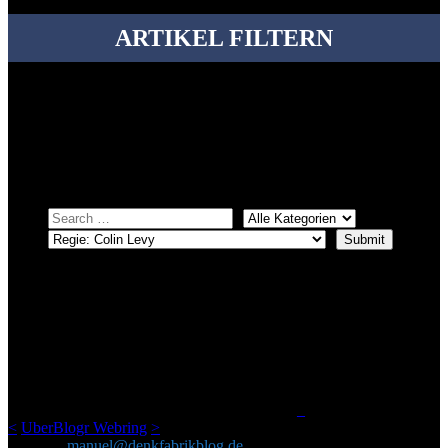
ARTIKEL FILTERN
Bei über 5200 Artikeln im Blog muss man manchmal ein bisschen
systematischer suchen.
Einfach eine Kategorie markieren, ein passendes Schlagwort
auswählen und suchen lassen.
ÜBER DENKFABRIKBLOG
Ursprünglich vor über 25 Jahren mal dazu gedacht, den ganzen im
Netz gefundenen Kram, den ich meinen Freunden immer per Mail
geschickt habe, an einem Ort zu bündeln, ist das hier mit der Zeit zu
einem Blog geworden, das man auf dem Schirm haben sollte, wenn
man Kurzfilme mag und auch drumherum nichts gegen Fotos,
LinkTipps und gelegentlichen Kokolores hat.
_
<
UberBlogr Webring
>
Kontakt:
manuel@denkfabrikblog.de