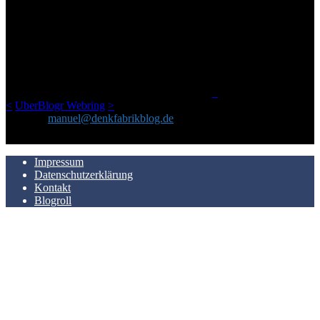
ÜBER DENKFABRIKBLOG
Ursprünglich vor über 25 Jahren mal dazu gedacht, den ganzen im
Netz gefundenen Kram, den ich meinen Freunden immer per Mail
geschickt habe, an einem Ort zu bündeln, ist das hier mit der Zeit zu
einem Blog geworden, das man auf dem Schirm haben sollte, wenn
man Kurzfilme mag und auch drumherum nichts gegen Fotos,
LinkTipps und gelegentlichen Kokolores hat.
_
<
UberBlogr Webring
>
Kontakt:
manuel@denkfabrikblog.de
AUCH HIER ZU FINDEN
Impressum
Datenschutzerklärung
Kontakt
Blogroll