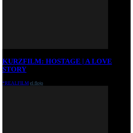
KURZFILM: HOSTAGE | A LOVE
STORY
*REALFILM
el flojo
-
6. Oktober 2016