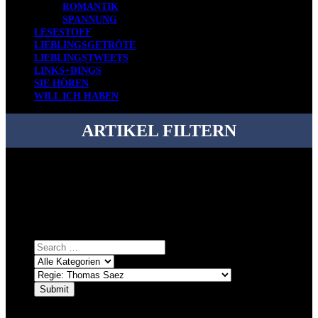
ROMANTIK
SPANNUNG
LESESTOFF
LIEBLINGSGETRÖTE
LIEBLINGSTWEETS
LINKS+DINGS
SIE HÖREN
WILL ICH HABEN
ARTIKEL FILTERN
Bei über 5200 Artikeln im Blog muss man manchmal ein bisschen
systematischer suchen.
Einfach eine Kategorie markieren, ein passendes Schlagwort
auswählen und suchen lassen.