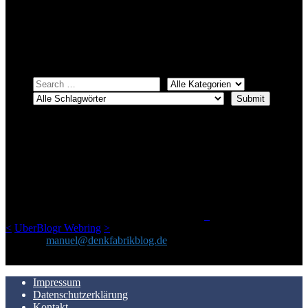
Bei über 5200 Artikeln im Blog muss man manchmal ein bisschen
systematischer suchen.
Einfach eine Kategorie markieren, ein passendes Schlagwort
auswählen und suchen lassen.
ÜBER DENKFABRIKBLOG
Ursprünglich vor über 25 Jahren mal dazu gedacht, den ganzen im
Netz gefundenen Kram, den ich meinen Freunden immer per Mail
geschickt habe, an einem Ort zu bündeln, ist das hier mit der Zeit zu
einem Blog geworden, das man auf dem Schirm haben sollte, wenn
man Kurzfilme mag und auch drumherum nichts gegen Fotos,
LinkTipps und gelegentlichen Kokolores hat.
_
<
UberBlogr Webring
>
Kontakt:
manuel@denkfabrikblog.de
AUCH HIER ZU FINDEN
Impressum
Datenschutzerklärung
Kontakt