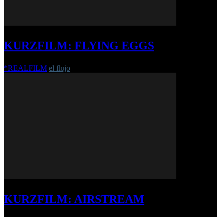
KURZFILM: FLYING EGGS
*REALFILM
el flojo
-
5. November 2018
KURZFILM: AIRSTREAM