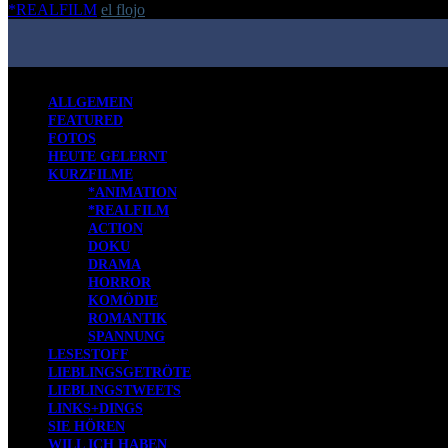
*REALFILM
el flojo
-
28. Juni 2016
ALLGEMEIN
FEATURED
FOTOS
HEUTE GELERNT
KURZFILME
*ANIMATION
*REALFILM
ACTION
DOKU
DRAMA
HORROR
KOMÖDIE
ROMANTIK
SPANNUNG
LESESTOFF
LIEBLINGSGETRÖTE
LIEBLINGSTWEETS
LINKS+DINGS
SIE HÖREN
WILL ICH HABEN