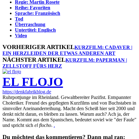
Regie: Martin Rosete
Reihe: Favoriten
Sprache: Französisch
Tod
Überraschung
Untertitel: Englisch
Video
VORHERIGER ARTIKEL
KURZFILM: CADAVER |
EIN HERZLEIDEN DER ETWAS ANDEREN ART
NÄCHSTER ARTIKEL
KURZFILM: PAPERMAN |
ZELLSTOFF FÜRS HERZ
EL FLOJO
https://denkfabrikblog.de
Ruhrpottjunge im Rheinland. Gewaltbereiter Pazifist. Entspannter
Choleriker. Freund des gepflegten Kurzfilms und von Buchstaben in
sinnvoller Aneinanderreihung. Macht den Scheiß hier seit 2000 und
denkt nicht daran, es bleiben zu lassen. Warum auch? Ach ja, der
Name. Kommt aus dem Spanischen, bedeutet soviel wie "der Faule"
und spricht sich
el flocho
.
.
Du möchtest das kommentieren? Dann mal ran: