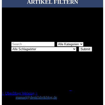
ARTIKEL FILTERN
Bei über 5200 Artikeln im Blog muss man manchmal ein bisschen
systematischer suchen.
Einfach eine Kategorie markieren, ein passendes Schlagwort
auswählen und suchen lassen.
ÜBER DENKFABRIKBLOG
Ursprünglich vor über 25 Jahren mal dazu gedacht, den ganzen im
Netz gefundenen Kram, den ich meinen Freunden immer per Mail
geschickt habe, an einem Ort zu bündeln, ist das hier mit der Zeit zu
einem Blog geworden, das man auf dem Schirm haben sollte, wenn
man Kurzfilme mag und auch drumherum nichts gegen Fotos,
LinkTipps und gelegentlichen Kokolores hat.
_
<
UberBlogr Webring
>
Kontakt:
manuel@denkfabrikblog.de
AUCH HIER ZU FINDEN