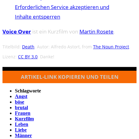
Erforderlichen Service akzeptieren und
Inhalte entsperren
Voice Over
ist ein Kurzfilm von
Martin Rosete
.
Titelbild:
Death
. Autor: Alfredo Astort, from
The Noun Project
.
Lizenz:
CC BY 3.0
. Danke!
ARTIKEL-LINK KOPIEREN UND TEILEN
Schlagworte
Angst
böse
brutal
Frauen
Kurzfilm
Leben
Liebe
Männer