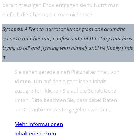
derart grausigen Ende entgegen sieht. Nutzt man
einfach die Chance, die man nicht hat?
Synopsis: A French narrator jumps from one dramatic
scene to another one, confused about the story that he is
trying to tell and fighting with himself until he finally finds
it.
Sie sehen gerade einen Platzhalterinhalt von
Vimeo
. Um auf den eigentlichen Inhalt
zuzugreifen, klicken Sie auf die Schaltfläche
unten. Bitte beachten Sie, dass dabei Daten
an Drittanbieter weitergegeben werden.
Mehr Informationen
Inhalt entsperren