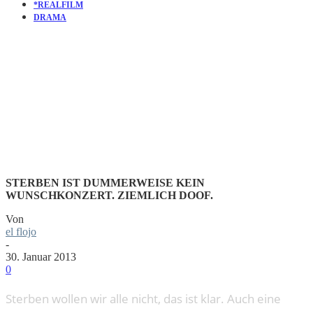
*REALFILM
DRAMA
KURZFILM:
VOICE OVER
STERBEN IST DUMMERWEISE KEIN
WUNSCHKONZERT. ZIEMLICH DOOF.
Von
el flojo
-
30. Januar 2013
0
Sterben wollen wir alle nicht, das ist klar. Auch eine