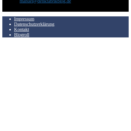
Kontakt:
manuel@denkfabrikblog.de
AUCH HIER ZU FINDEN
Impressum
Datenschutzerklärung
Kontakt
Blogroll