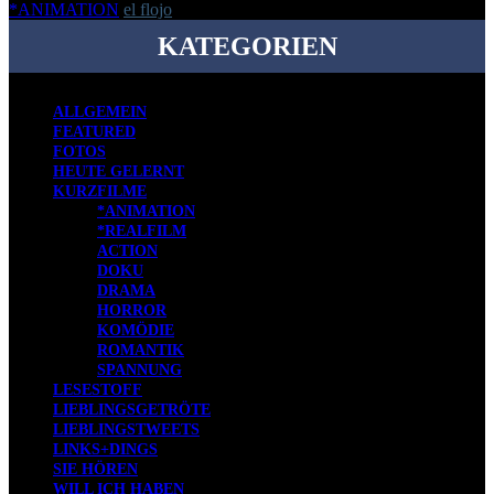
*ANIMATION
el flojo
-
15. Juni 2013
KATEGORIEN
ALLGEMEIN
FEATURED
FOTOS
HEUTE GELERNT
KURZFILME
*ANIMATION
*REALFILM
ACTION
DOKU
DRAMA
HORROR
KOMÖDIE
ROMANTIK
SPANNUNG
LESESTOFF
LIEBLINGSGETRÖTE
LIEBLINGSTWEETS
LINKS+DINGS
SIE HÖREN
WILL ICH HABEN