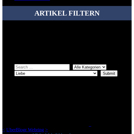
ARTIKEL FILTERN
Bei über 5200 Artikeln im Blog muss man manchmal ein bisschen
systematischer suchen.
Einfach eine Kategorie markieren, ein passendes Schlagwort
auswählen und suchen lassen.
ÜBER DENKFABRIKBLOG
Ursprünglich vor über 25 Jahren mal dazu gedacht, den ganzen im
Netz gefundenen Kram, den ich meinen Freunden immer per Mail
geschickt habe, an einem Ort zu bündeln, ist das hier mit der Zeit zu
einem Blog geworden, das man auf dem Schirm haben sollte, wenn
man Kurzfilme mag und auch drumherum nichts gegen Fotos,
LinkTipps und gelegentlichen Kokolores hat.
_
<
UberBlogr Webring
>