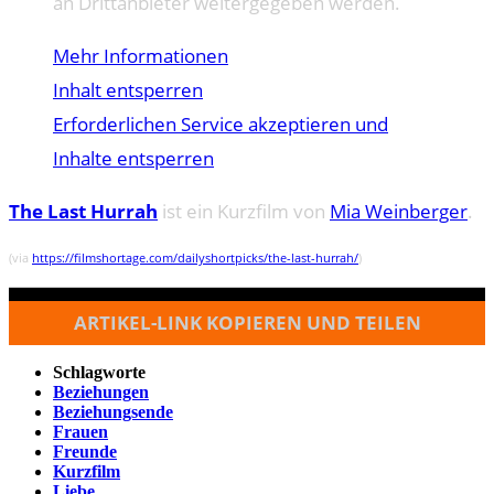
an Drittanbieter weitergegeben werden.
Mehr Informationen
Inhalt entsperren
Erforderlichen Service akzeptieren und
Inhalte entsperren
The Last Hurrah
ist ein Kurzfilm von
Mia Weinberger
.
(via
https://filmshortage.com/dailyshortpicks/the-last-hurrah/
)
ARTIKEL-LINK KOPIEREN UND TEILEN
Schlagworte
Beziehungen
Beziehungsende
Frauen
Freunde
Kurzfilm
Liebe