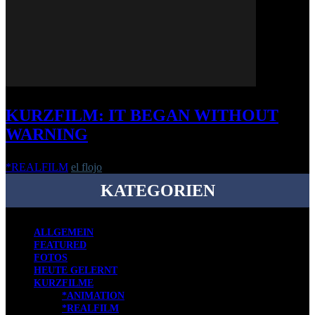
KURZFILM: IT BEGAN WITHOUT
WARNING
*REALFILM
el flojo
-
27. Februar 2018
KATEGORIEN
ALLGEMEIN
FEATURED
FOTOS
HEUTE GELERNT
KURZFILME
*ANIMATION
*REALFILM