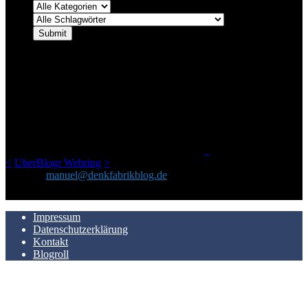
ÜBER DENKFABRIKBLOG
Ursprünglich vor über 25 Jahren mal dazu gedacht, den ganzen im
Netz gefundenen Kram, den ich meinen Freunden immer per Mail
geschickt habe, an einem Ort zu bündeln, ist das hier mit der Zeit zu
einem Blog geworden, das man auf dem Schirm haben sollte, wenn
man Kurzfilme mag und auch drumherum nichts gegen Fotos,
LinkTipps und gelegentlichen Kokolores hat.
_
<
UberBlogr Webring
>
Kontakt:
manuel@denkfabrikblog.de
AUCH HIER ZU FINDEN
Impressum
Datenschutzerklärung
Kontakt
Blogroll