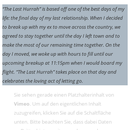
“The Last Hurrah” is based off one of the best days of my
life: the final day of my last relationship. When I decided
to break up with my ex to move across the country, we
agreed to stay together until the day I left town and to
make the most of our remaining time together. On the
day I moved, we woke up with hours to fill until our
upcoming breakup at 11:15pm when I would board my
flight. “The Last Hurrah” takes place on that day and
celebrates the loving act of letting go.
Sie sehen gerade einen Platzhalterinhalt von
Vimeo
. Um auf den eigentlichen Inhalt
zuzugreifen, klicken Sie auf die Schaltfläche
unten. Bitte beachten Sie, dass dabei Daten