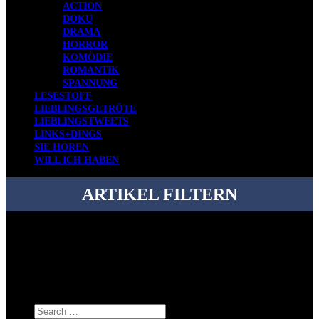
ACTION
DOKU
DRAMA
HORROR
KOMÖDIE
ROMANTIK
SPANNUNG
LESESTOFF
LIEBLINGSGETRÖTE
LIEBLINGSTWEETS
LINKS+DINGS
SIE HÖREN
WILL ICH HABEN
ARTIKEL FILTERN
Bei über 5200 Artikeln im Blog muss man manchmal ein bisschen
systematischer suchen.
Einfach eine Kategorie markieren, ein passendes Schlagwort
auswählen und suchen lassen.