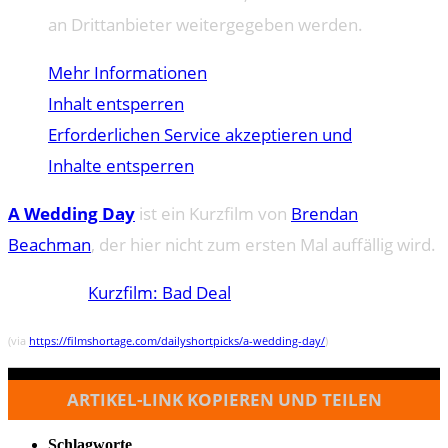
an Drittanbieter weitergegeben werden.
Mehr Informationen
Inhalt entsperren
Erforderlichen Service akzeptieren und
Inhalte entsperren
A Wedding Day
ist ein Kurzfilm von
Brendan
Beachman
, der hier nicht zum ersten Mal auffällig wird.
Kurzfilm: Bad Deal
(via
https://filmshortage.com/dailyshortpicks/a-wedding-day/
)
ARTIKEL-LINK KOPIEREN UND TEILEN
Schlagworte