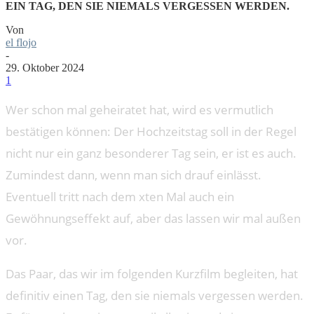
EIN TAG, DEN SIE NIEMALS VERGESSEN WERDEN.
Von
el flojo
-
29. Oktober 2024
1
Wer schon mal geheiratet hat, wird es vermutlich
bestätigen können: Der Hochzeitstag soll in der Regel
nicht nur ein ganz besonderer Tag sein, er ist es auch.
Zumindest dann, wenn man sich drauf einlässt.
Eventuell tritt nach dem xten Mal auch ein
Gewöhnungseffekt auf, aber das lassen wir mal außen
vor.
Das Paar, das wir im folgenden Kurzfilm begleiten, hat
definitiv einen Tag, den sie niemals vergessen werden.