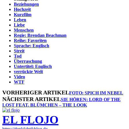
Beziehungen
Hochzeit
Kurzfilm
Leben
Liebe
Menschen
Regie: Brendan Beachman
Reihe: Favoriten
Sprache: Englisch
Streit
Tod
Überraschung
Untertitel: Englisch
verrückte Welt
Video
WTF
VORHERIGER ARTIKEL
FOTO: SPICH IM NEBEL
NÄCHSTER ARTIKEL
SIE HÖREN: LORD OF THE
LOST FEAT. BLÜMCHEN – THE LOOK
EL FLOJO
https://denkfabrikblog.de