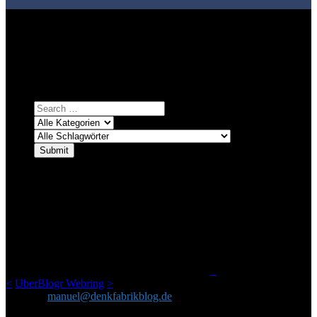
Bei über 5200 Artikeln im Blog muss man manchmal ein bisschen
systematischer suchen.
Einfach eine Kategorie markieren, ein passendes Schlagwort
auswählen und suchen lassen.
ÜBER DENKFABRIKBLOG
Ursprünglich vor über 25 Jahren mal dazu gedacht, den ganzen im
Netz gefundenen Kram, den ich meinen Freunden immer per Mail
geschickt habe, an einem Ort zu bündeln, ist das hier mit der Zeit zu
einem Blog geworden, das man auf dem Schirm haben sollte, wenn
man Kurzfilme mag und auch drumherum nichts gegen Fotos,
LinkTipps und gelegentlichen Kokolores hat.
_
<
UberBlogr Webring
>
Kontakt:
manuel@denkfabrikblog.de
AUCH HIER ZU FINDEN