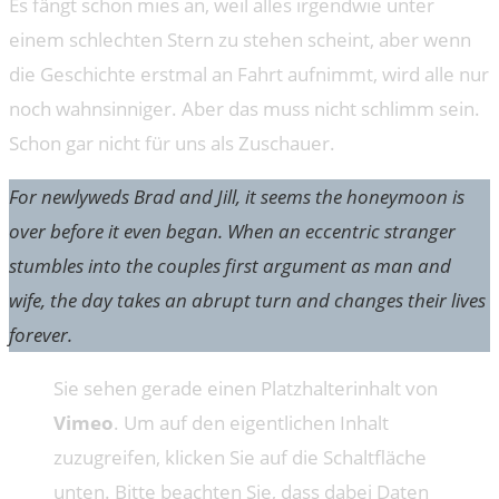
Es fängt schon mies an, weil alles irgendwie unter
einem schlechten Stern zu stehen scheint, aber wenn
die Geschichte erstmal an Fahrt aufnimmt, wird alle nur
noch wahnsinniger. Aber das muss nicht schlimm sein.
Schon gar nicht für uns als Zuschauer.
For newlyweds Brad and Jill, it seems the honeymoon is
over before it even began. When an eccentric stranger
stumbles into the couples first argument as man and
wife, the day takes an abrupt turn and changes their lives
forever.
Sie sehen gerade einen Platzhalterinhalt von
Vimeo
. Um auf den eigentlichen Inhalt
zuzugreifen, klicken Sie auf die Schaltfläche
unten. Bitte beachten Sie, dass dabei Daten