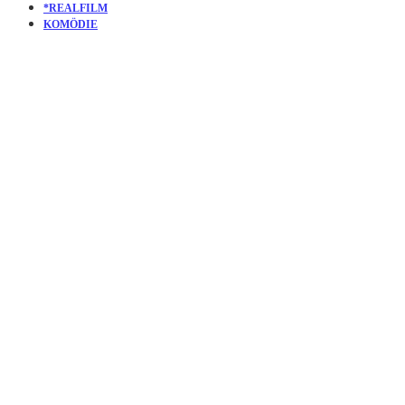
*REALFILM
KOMÖDIE
KURZFILM
A
WEDDING
DAY