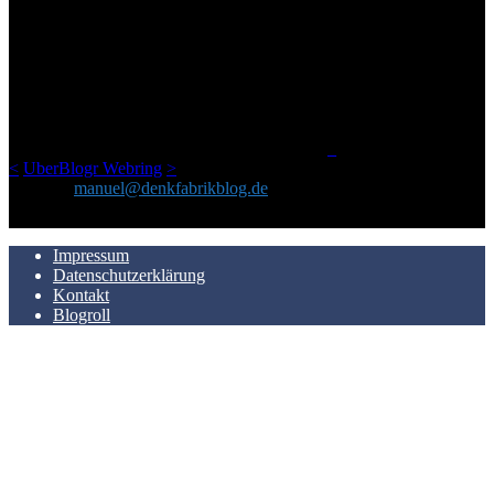
ÜBER DENKFABRIKBLOG
Ursprünglich vor über 25 Jahren mal dazu gedacht, den ganzen im
Netz gefundenen Kram, den ich meinen Freunden immer per Mail
geschickt habe, an einem Ort zu bündeln, ist das hier mit der Zeit zu
einem Blog geworden, das man auf dem Schirm haben sollte, wenn
man Kurzfilme mag und auch drumherum nichts gegen Fotos,
LinkTipps und gelegentlichen Kokolores hat.
_
<
UberBlogr Webring
>
Kontakt:
manuel@denkfabrikblog.de
AUCH HIER ZU FINDEN
Impressum
Datenschutzerklärung
Kontakt
Blogroll