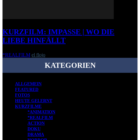
KURZFILM: IMPASSE | WO DIE
LIEBE HINFÄLLT
*REALFILM
el flojo
-
24. Juni 2014
KATEGORIEN
ALLGEMEIN
FEATURED
FOTOS
HEUTE GELERNT
KURZFILME
*ANIMATION
*REALFILM
ACTION
DOKU
DRAMA