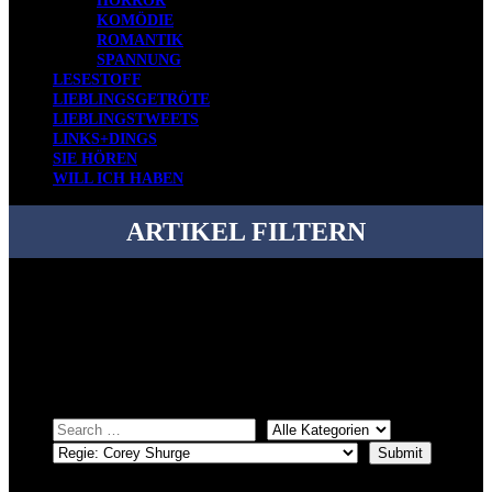
HORROR
KOMÖDIE
ROMANTIK
SPANNUNG
LESESTOFF
LIEBLINGSGETRÖTE
LIEBLINGSTWEETS
LINKS+DINGS
SIE HÖREN
WILL ICH HABEN
ARTIKEL FILTERN
Bei über 5200 Artikeln im Blog muss man manchmal ein bisschen
systematischer suchen.
Einfach eine Kategorie markieren, ein passendes Schlagwort
auswählen und suchen lassen.