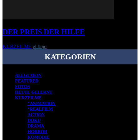
DER PREIS DER HILFE
KURZFILME
el flojo
-
24. September 2013
KATEGORIEN
ALLGEMEIN
FEATURED
FOTOS
HEUTE GELERNT
KURZFILME
*ANIMATION
*REALFILM
ACTION
DOKU
DRAMA
HORROR
KOMÖDIE