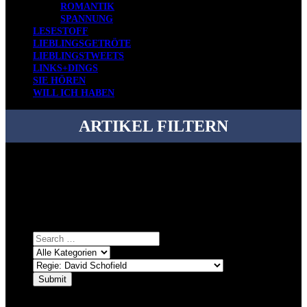
ROMANTIK
SPANNUNG
LESESTOFF
LIEBLINGSGETRÖTE
LIEBLINGSTWEETS
LINKS+DINGS
SIE HÖREN
WILL ICH HABEN
ARTIKEL FILTERN
Bei über 5200 Artikeln im Blog muss man manchmal ein bisschen
systematischer suchen.
Einfach eine Kategorie markieren, ein passendes Schlagwort
auswählen und suchen lassen.