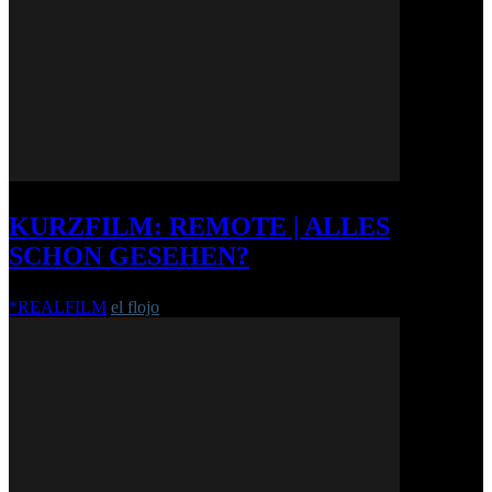
KURZFILM: REMOTE | ALLES
SCHON GESEHEN?
*REALFILM
el flojo
-
7. März 2014