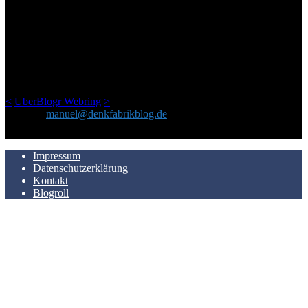
ÜBER DENKFABRIKBLOG
Ursprünglich vor über 25 Jahren mal dazu gedacht, den ganzen im
Netz gefundenen Kram, den ich meinen Freunden immer per Mail
geschickt habe, an einem Ort zu bündeln, ist das hier mit der Zeit zu
einem Blog geworden, das man auf dem Schirm haben sollte, wenn
man Kurzfilme mag und auch drumherum nichts gegen Fotos,
LinkTipps und gelegentlichen Kokolores hat.
_
<
UberBlogr Webring
>
Kontakt:
manuel@denkfabrikblog.de
AUCH HIER ZU FINDEN
Impressum
Datenschutzerklärung
Kontakt
Blogroll