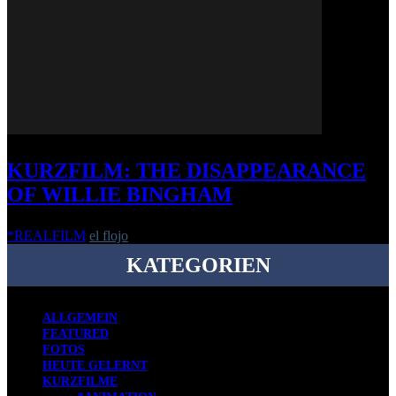
KURZFILM: THE DISAPPEARANCE
OF WILLIE BINGHAM
*REALFILM
el flojo
-
16. November 2017
KATEGORIEN
ALLGEMEIN
FEATURED
FOTOS
HEUTE GELERNT
KURZFILME