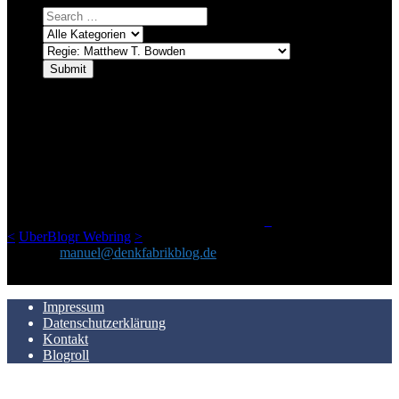
ÜBER DENKFABRIKBLOG
Ursprünglich vor über 25 Jahren mal dazu gedacht, den ganzen im
Netz gefundenen Kram, den ich meinen Freunden immer per Mail
geschickt habe, an einem Ort zu bündeln, ist das hier mit der Zeit zu
einem Blog geworden, das man auf dem Schirm haben sollte, wenn
man Kurzfilme mag und auch drumherum nichts gegen Fotos,
LinkTipps und gelegentlichen Kokolores hat.
_
<
UberBlogr Webring
>
Kontakt:
manuel@denkfabrikblog.de
AUCH HIER ZU FINDEN
Impressum
Datenschutzerklärung
Kontakt
Blogroll