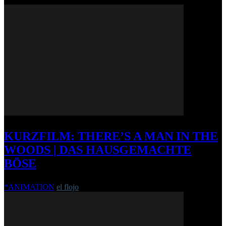
KURZFILM: THERE’S A MAN IN THE
WOODS | DAS HAUSGEMACHTE
BÖSE
*ANIMATION
el flojo
-
5. Mai 2014