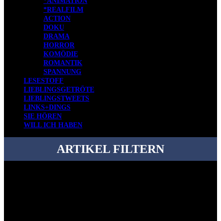
*ANIMATION
*REALFILM
ACTION
DOKU
DRAMA
HORROR
KOMÖDIE
ROMANTIK
SPANNUNG
LESESTOFF
LIEBLINGSGETRÖTE
LIEBLINGSTWEETS
LINKS+DINGS
SIE HÖREN
WILL ICH HABEN
ARTIKEL FILTERN
Bei über 5200 Artikeln im Blog muss man manchmal ein bisschen
systematischer suchen.
Einfach eine Kategorie markieren, ein passendes Schlagwort
auswählen und suchen lassen.