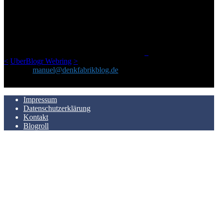
Ursprünglich vor über 25 Jahren mal dazu gedacht, den ganzen im
Netz gefundenen Kram, den ich meinen Freunden immer per Mail
geschickt habe, an einem Ort zu bündeln, ist das hier mit der Zeit zu
einem Blog geworden, das man auf dem Schirm haben sollte, wenn
man Kurzfilme mag und auch drumherum nichts gegen Fotos,
LinkTipps und gelegentlichen Kokolores hat.
_
<
UberBlogr Webring
>
Kontakt:
manuel@denkfabrikblog.de
AUCH HIER ZU FINDEN
Impressum
Datenschutzerklärung
Kontakt
Blogroll