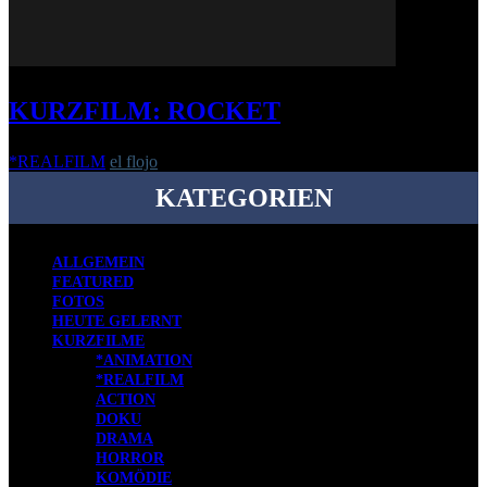
KURZFILM: ROCKET
*REALFILM
el flojo
-
2. Juni 2020
KATEGORIEN
ALLGEMEIN
FEATURED
FOTOS
HEUTE GELERNT
KURZFILME
*ANIMATION
*REALFILM
ACTION
DOKU
DRAMA
HORROR
KOMÖDIE