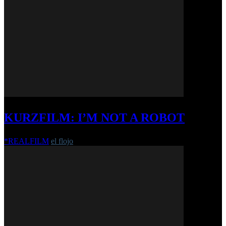
KURZFILM: I’M NOT A ROBOT
*REALFILM
el flojo
-
11. Juni 2025