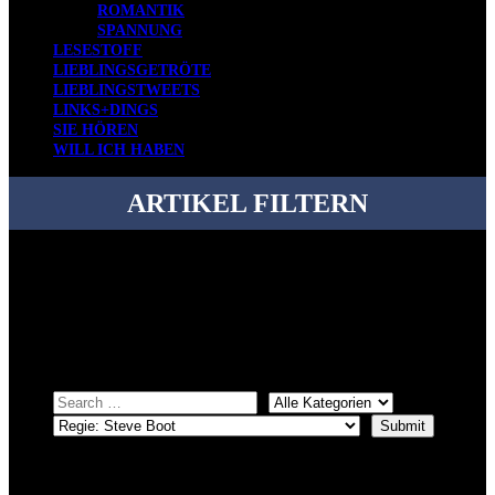
ROMANTIK
SPANNUNG
LESESTOFF
LIEBLINGSGETRÖTE
LIEBLINGSTWEETS
LINKS+DINGS
SIE HÖREN
WILL ICH HABEN
ARTIKEL FILTERN
Bei über 5200 Artikeln im Blog muss man manchmal ein bisschen
systematischer suchen.
Einfach eine Kategorie markieren, ein passendes Schlagwort
auswählen und suchen lassen.
ÜBER DENKFABRIKBLOG