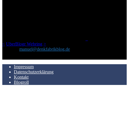
ÜBER DENKFABRIKBLOG
Ursprünglich vor über 25 Jahren mal dazu gedacht, den ganzen im
Netz gefundenen Kram, den ich meinen Freunden immer per Mail
geschickt habe, an einem Ort zu bündeln, ist das hier mit der Zeit zu
einem Blog geworden, das man auf dem Schirm haben sollte, wenn
man Kurzfilme mag und auch drumherum nichts gegen Fotos,
LinkTipps und gelegentlichen Kokolores hat.
_
<
UberBlogr Webring
>
Kontakt:
manuel@denkfabrikblog.de
AUCH HIER ZU FINDEN
Impressum
Datenschutzerklärung
Kontakt
Blogroll