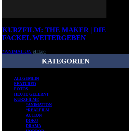
KURZFILM: THE MAKER | DIE
FACKEL WEITERGEBEN
*ANIMATION
el flojo
-
16. Oktober 2012
KATEGORIEN
ALLGEMEIN
FEATURED
FOTOS
HEUTE GELERNT
KURZFILME
*ANIMATION
*REALFILM
ACTION
DOKU
DRAMA