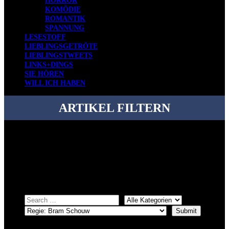
HORROR
KOMÖDIE
ROMANTIK
SPANNUNG
LESESTOFF
LIEBLINGSGETRÖTE
LIEBLINGSTWEETS
LINKS+DINGS
SIE HÖREN
WILL ICH HABEN
ARTIKEL FILTERN
Bei über 5200 Artikeln im Blog muss man manchmal ein bisschen
systematischer suchen.
Einfach eine Kategorie markieren, ein passendes Schlagwort
auswählen und suchen lassen.