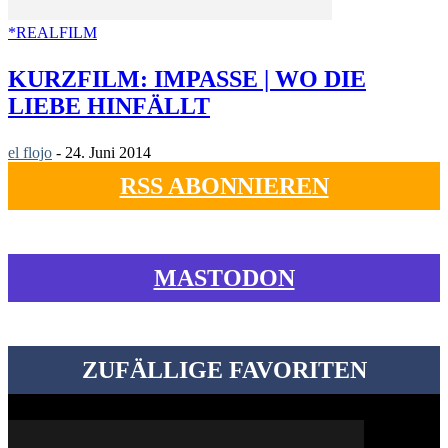
*REALFILM
KURZFILM: IMPASSE | WO DIE
LIEBE HINFÄLLT
el flojo
-
24. Juni 2014
RSS ABONNIEREN
MASTODON
ZUFÄLLIGE FAVORITEN