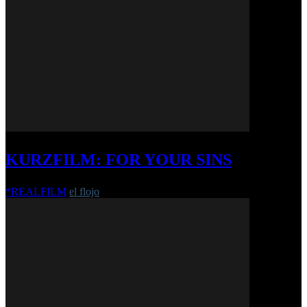
KURZFILM: FOR YOUR SINS
*REALFILM
el flojo
-
7. Mai 2020